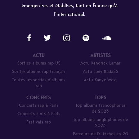
émergent·es et établi·es, tant en France qu'à
l'international.
ACTU
ARTISTES
Sorties albums rap US
Actu Kendrick Lamar
Sorties albums rap français
Actu Joey Bada$$
Toutes les sorties d’albums
Actu Kanye West
rap
CONCERTS
TOPS
Concerts rap à Paris
Top albums francophones
de 2023
Concerts R’n’B à Paris
Top albums anglophones de
Festivals rap
2023
Parcours de DJ Mehdi en 20