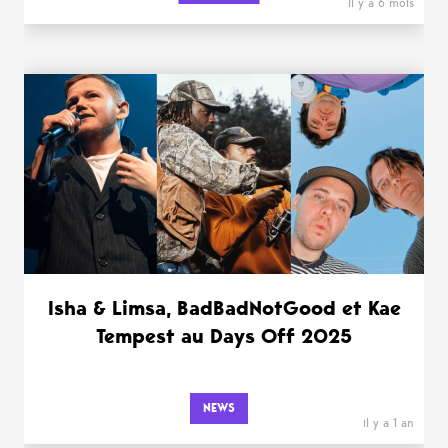
il y a 6 mois
Isha & Limsa, BadBadNotGood et Kae
Tempest au Days Off 2025
NEWS
il y a 1 an