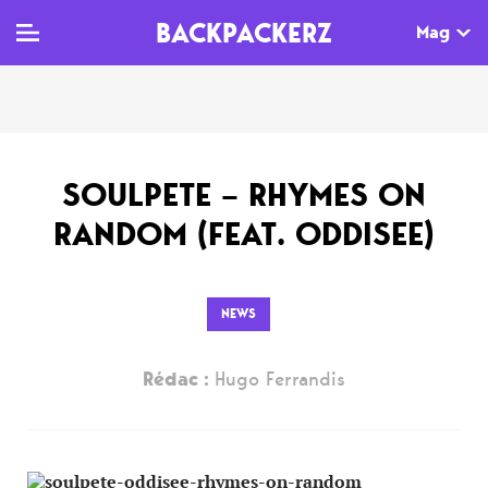
BACKPACKERZ
Mag
TV
MAG
AGENDA
SOULPETE – RHYMES ON
Clips
Dossiers
Paris
RANDOM (FEAT. ODDISEE)
Live
Tops
Festivals
Documentaires
Interviews
NEWS
Web-séries
Chroniques
Rédac :
Hugo Ferrandis
Sorties
Newsletter