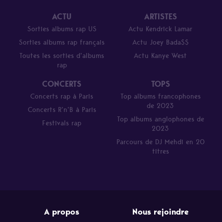
ACTU
ARTISTES
Sorties albums rap US
Actu Kendrick Lamar
Sorties albums rap français
Actu Joey Bada$$
Toutes les sorties d’albums
Actu Kanye West
rap
CONCERTS
TOPS
Concerts rap à Paris
Top albums francophones
de 2023
Concerts R’n’B à Paris
Top albums anglophones de
Festivals rap
2023
Parcours de DJ Mehdi en 20
titres
A propos
Nous rejoindre