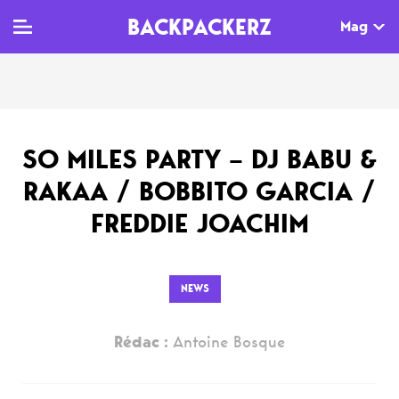
BACKPACKERZ
Mag
TV
MAG
AGENDA
SO MILES PARTY – DJ BABU &
Clips
Dossiers
Paris
RAKAA / BOBBITO GARCIA /
Live
Tops
Festivals
FREDDIE JOACHIM
Documentaires
Interviews
Web-séries
Chroniques
NEWS
Sorties
Rédac :
Antoine Bosque
Newsletter