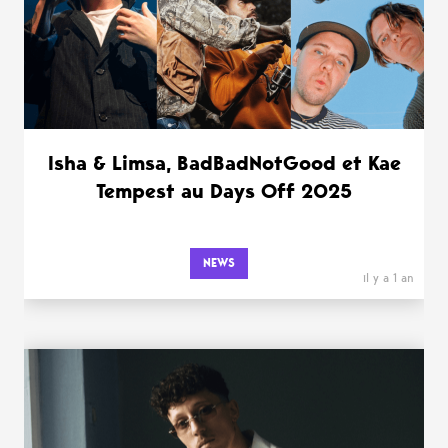
Isha & Limsa, BadBadNotGood et Kae
Tempest au Days Off 2025
NEWS
il y a 1 an