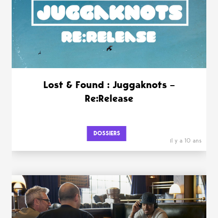
Lost & Found : Juggaknots –
Re:Release
DOSSIERS
il y a 10 ans