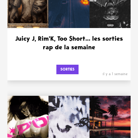
Juicy J, Rim’K, Too $hort… les sorties
rap de la semaine
SORTIES
il y a 1 semaine