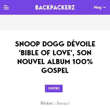
BACKPACKERZ
Mag
TV
MAG
AGENDA
SNOOP DOGG DÉVOILE
Clips
Dossiers
Paris
‘BIBLE OF LOVE’, SON
Live
Tops
Festivals
NOUVEL ALBUM 100%
Documentaires
Interviews
GOSPEL
Web-séries
Chroniques
Sorties
SORTIES
Newsletter
Rédac :
Basqui