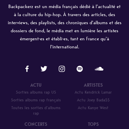
Backpackerz est un média français dédié à l'actualité et
à la culture du hip-hop. À travers des articles, des
interviews, des playlists, des chroniques d'albums et des
dossiers de fond, le média met en lumière les artistes
émergent·es et établi·es, tant en France qu'à
l'international.
ACTU
ARTISTES
Sorties albums rap US
Actu Kendrick Lamar
Sorties albums rap français
Actu Joey Bada$$
Toutes les sorties d’albums
Actu Kanye West
rap
CONCERTS
TOPS