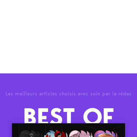
Les meilleurs articles choisis avec soin par la rédac
BEST OF