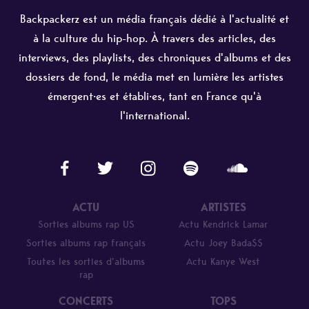
Backpackerz est un média français dédié à l'actualité et
à la culture du hip-hop. À travers des articles, des
interviews, des playlists, des chroniques d'albums et des
dossiers de fond, le média met en lumière les artistes
émergent·es et établi·es, tant en France qu'à
l'international.
ACTU
ARTISTES
Sorties albums rap US
Actu Kendrick Lamar
Sorties albums rap français
Actu Joey Bada$$
Toutes les sorties d’albums
Actu Kanye West
rap
CONCERTS
TOPS