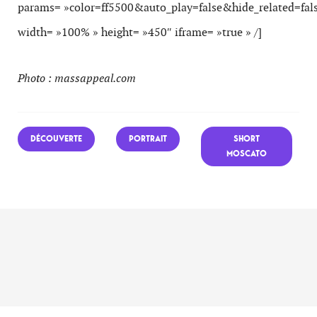
params= »color=ff5500&auto_play=false&hide_related=f
width= »100% » height= »450″ iframe= »true » /]
Photo : massappeal.com
DÉCOUVERTE
PORTRAIT
SHORT
MOSCATO