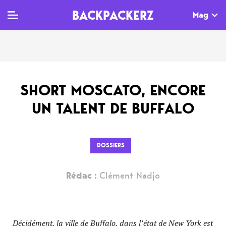
BACKPACKERZ
Mag
TV
MAG
AGENDA
SHORT MOSCATO, ENCORE
Clips
Dossiers
Paris
UN TALENT DE BUFFALO
Live
Tops
Festivals
Documentaires
Interviews
DOSSIERS
Web-séries
Chroniques
Rédac :
Clément Nadjo
Sorties
Newsletter
​Décidément, la ville de Buffalo, dans l’état de New York est