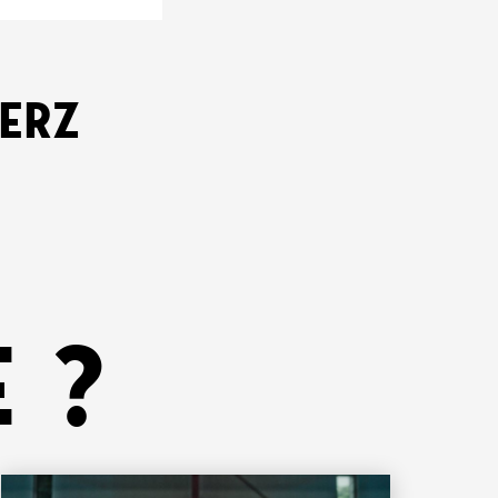
KERZ
 ?