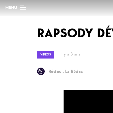
MENU
RAPSODY DÉV
MAG
Dossiers
il y a 8 ans
VIDÉOS
Tops
Interviews
Rédac :
La Rédac
Chroniques
Sorties
Newsletter