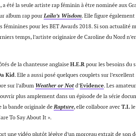
, a été la seule artiste rap féminin à être nominée aux 
eur album rap pour
Laila’s Wisdom
. Elle figure également
 féminines pour les BET Awards 2018. Si son actualité m
erniers temps, l’artiste originaire de Caroline du Nord n’
côtés de la chanteuse anglaise
H.E.R
pour les besoins du s
Da Kid
. Elle a aussi posé quelques couplets sur l’excellen
ore sur l’album
Weather or Not
d’
Evidence
. Les amateur
écouvrir plus amplement dans un épisode de la série doc
e la bande originale de
Rapture
, elle collabore avec
T.I.
le
Care To Say About It ».
sort une vidéo plutôt légère d’un morceau extrait de son 