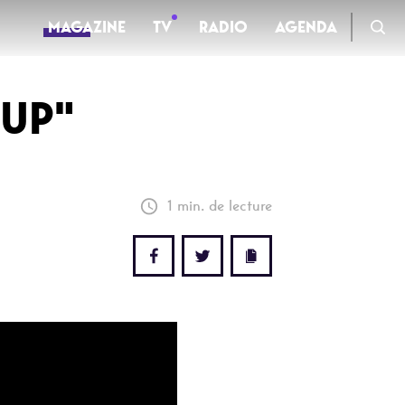
MAGAZINE
TV
RADIO
AGENDA
 UP"
TV
Clips
1 min. de lecture
Live
Documentaires
Web-séries