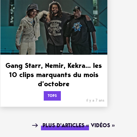
Gang Starr, Nemir, Kekra… les
10 clips marquants du mois
d’octobre
TOPS
il y a 7 ans
PLUS D'ARTICLES « VIDÉOS »