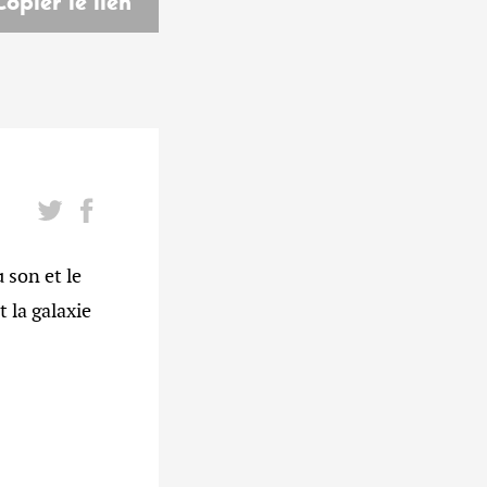
Copier le lien
son et le
 la galaxie