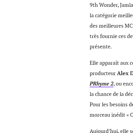
9th Wonder, Jamla
la catégorie meill
des meilleures MCs
très fournie ces d
présente.
Elle apparaît aux 
producteur
Alex 
PRhyme 2
, ou enc
la chance de la d
Pour les besoins d
morceau inédit
« 
Aujourd’hui, elle 