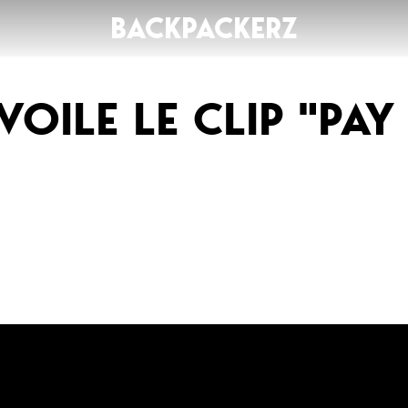
BACKPACKERZ
OILE LE CLIP "PAY
AGENDA
RADIO
Paris
Playlists
Festivals
Podcasts
Mixes