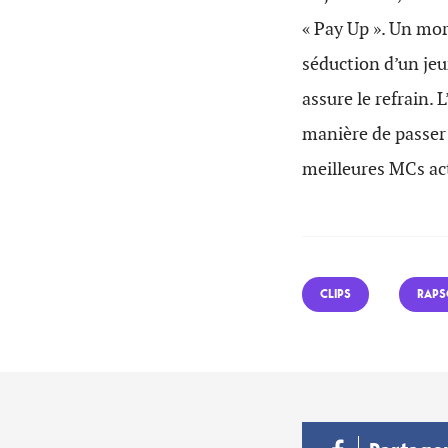
« Pay Up ». Un mor
séduction d’un je
assure le refrain. 
manière de passer 
meilleures MCs act
CLIPS
RAP