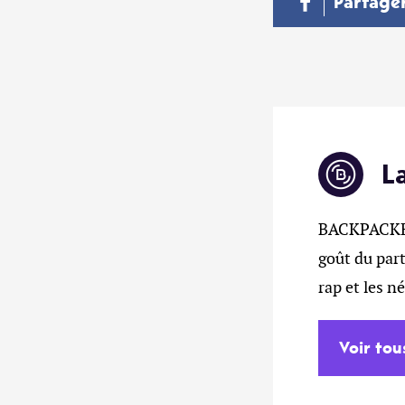
Partage
L
BACKPACKERZ
goût du part
rap et les n
Voir tou