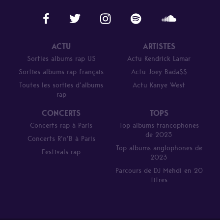
ACTU
ARTISTES
Sorties albums rap US
Actu Kendrick Lamar
Sorties albums rap français
Actu Joey Bada$$
Toutes les sorties d’albums
Actu Kanye West
rap
CONCERTS
TOPS
Concerts rap à Paris
Top albums francophones
de 2023
Concerts R’n’B à Paris
Top albums anglophones de
Festivals rap
2023
Parcours de DJ Mehdi en 20
titres