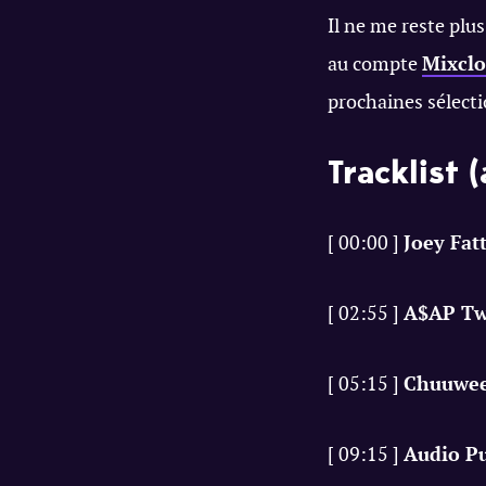
Il ne me reste plu
au compte
Mixcl
prochaines sélecti
Tracklist 
[ 00:00 ]
Joey Fat
[ 02:55 ]
A$AP Tw
[ 05:15 ]
Chuuwee
[ 09:15 ]
Audio P