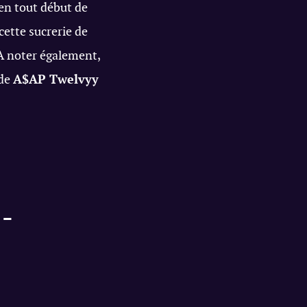
en tout début de
ette sucrerie de
 A noter également,
 de
A$AP Twelvyy
 –