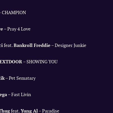
– CHAMPION
ve
– Pray 4 Love
ci
feat.
Bankroll Freddie
– Designer Junkie
EXTDOOR
– SHOWING YOU
tik
– Pet Sematary
ega
– Fast Livin
Thug
feat.
Yung Al
– Paradise