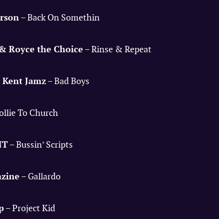
arson
– Back On Somethin
& Royce the Choice
– Rinse & Repeat
 Kent Jamz
– Bad Boys
ollie To Church
NT
– Bussin’ Scripts
zine
– Gallardo
p
– Project Kid