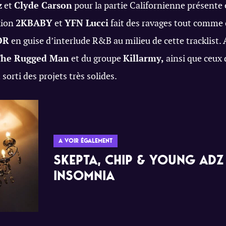
z
et
Clyde Carson
pour la partie Californienne présente 
xion
2KBABY
et
YFN Lucci
fait des ravages tout comme c
OR
en guise d’interlude R&B au milieu de cette tracklist.
The Rugged Man
et du groupe
Killarmy,
ainsi que ceux
sorti des projets très solides.
A VOIR ÉGALEMENT
SKEPTA, CHIP & YOUNG ADZ
INSOMNIA