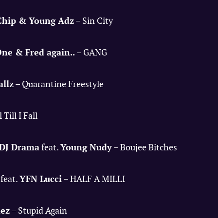
Chip & Young Adz
– Sin City
ne & Fred again..
– GANG
llz
– Quarantine Freestyle
 Till I Fall
 DJ Drama
feat.
Young Nudy
– Boujee Bitches
feat.
YFN Lucci
– HALF A MILLI
nez
– Stupid Again