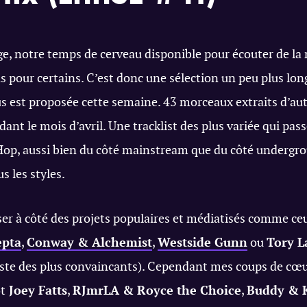
e, notre temps de cerveau disponible pour écouter de la
s pour certains. C’est donc une sélection un peu plus lo
s est proposée cette semaine. 43 morceaux extraits d’aut
dant le mois d’avril. Une tracklist des plus variée qui pas
 Hop, aussi bien du côté mainstream que du côté undergr
s les styles.
ser à côté des projets populaires et médiatisés comme ce
epta
,
Conway & Alchemist
,
Westside Gunn
ou
Tory L
reste des plus convaincants). Cependant mes coups de cœ
t
Joey Fatts
,
RJmrLA & Royce the Choice
,
Buddy & 