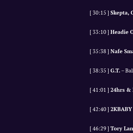
[ 30:15 ]
Skepta, 
[ 33:10 ]
Headie O
[ 35:38 ]
Nafe Sma
[ 38:35 ]
G.T.
– Ball
[ 41:01 ]
24hrs &
[ 42:40 ]
2KBABY
[ 46:29 ]
Tory La