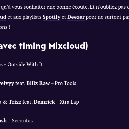
s qu’à vous souhaiter une bonne écoute. Et n’oubliez pas
oud
et aux playlists
Spotify
et
Deezer
pour ne surtout pa
ons !
(avec timing Mixcloud)
ts
– Outside With It
elvyy
feat.
Billz Raw
– Pro Tools
 & Trizz
feat.
Demrick
– Xtra Lap
ush
– Securitas