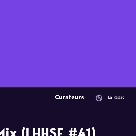
Curateurs
La Rédac
Mix (LHHSE #41)