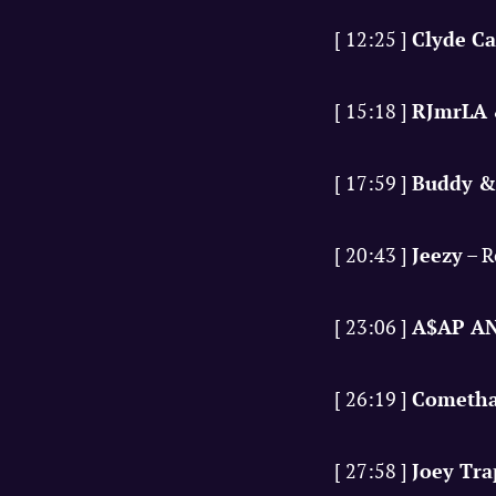
[ 12:25 ]
Clyde C
[ 15:18 ]
RJmrLA 
[ 17:59 ]
Buddy &
[ 20:43 ]
Jeezy
– R
[ 23:06 ]
A$AP A
[ 26:19 ]
Cometha
[ 27:58 ]
Joey Tra