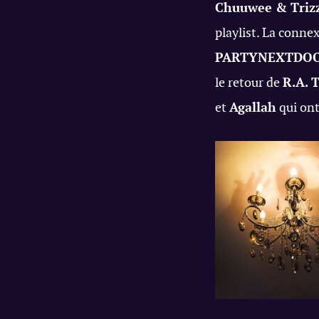
Chuuwee & Triz
playlist. La conne
PARTYNEXTDO
le retour de
R.A. 
et
Agallah
qui ont 