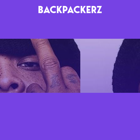
BACKPACKERZ
AGENDA
RADIO
Paris
Playlists
Festivals
Podcasts
Mixes