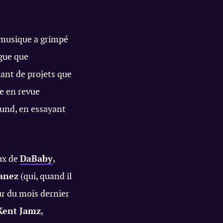
 musique a grimpé
ngue que
ant de projets que
se en revue
ound, en essayant
ux de
DaBaby
,
anez
(qui, quand il
ur du mois dernier
Kent Jamz
,