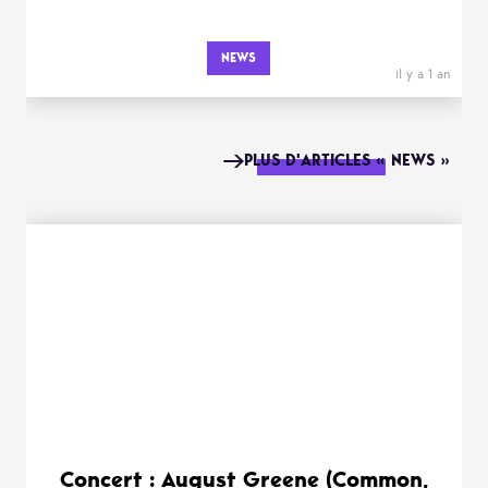
NEWS
il y a 1 an
PLUS D'ARTICLES « NEWS »
Concert : August Greene (Common,