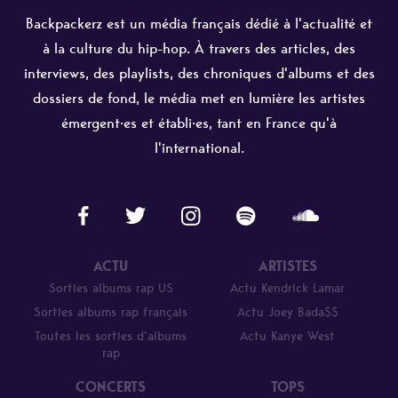
Backpackerz est un média français dédié à l'actualité et
à la culture du hip-hop. À travers des articles, des
interviews, des playlists, des chroniques d'albums et des
dossiers de fond, le média met en lumière les artistes
émergent·es et établi·es, tant en France qu'à
l'international.
ACTU
ARTISTES
Sorties albums rap US
Actu Kendrick Lamar
Sorties albums rap français
Actu Joey Bada$$
Toutes les sorties d’albums
Actu Kanye West
rap
CONCERTS
TOPS