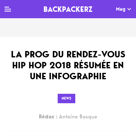
BACKPACKERZ
Mag
TV
MAG
AGENDA
LA PROG DU RENDEZ-VOUS
Clips
Dossiers
Paris
HIP HOP 2018 RÉSUMÉE EN
Live
Tops
Festivals
UNE INFOGRAPHIE
Documentaires
Interviews
Web-séries
Chroniques
NEWS
Sorties
Rédac :
Antoine Bosque
Newsletter