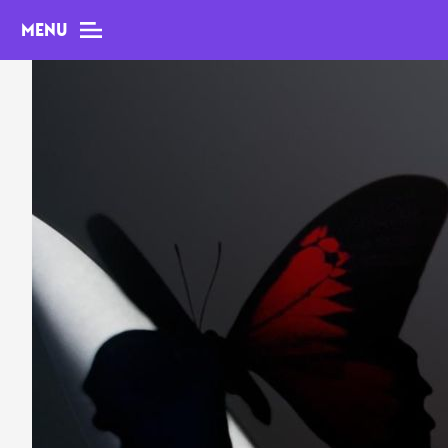
MENU
MAG
Dossiers
Tops
Interviews
Chroniques
Sorties
Newsletter