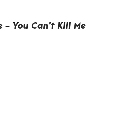
e –
You Can’t Kill Me