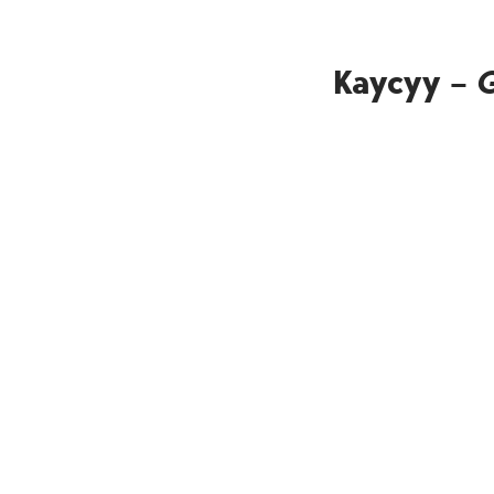
Kaycyy –
G