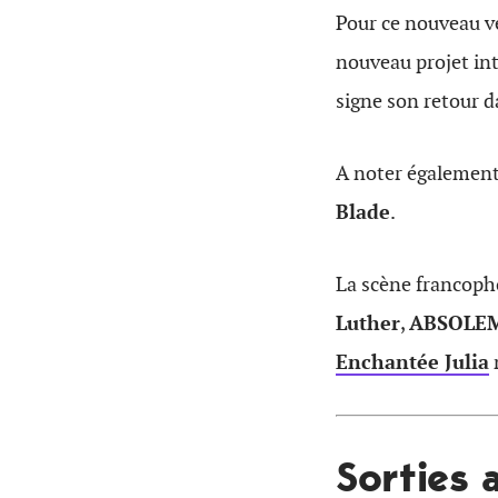
Pour ce nouveau ve
nouveau projet in
signe son retour 
A noter également,
Blade
.
La scène francoph
L
uther
,
ABSOLE
Enchantée Julia
Sorties