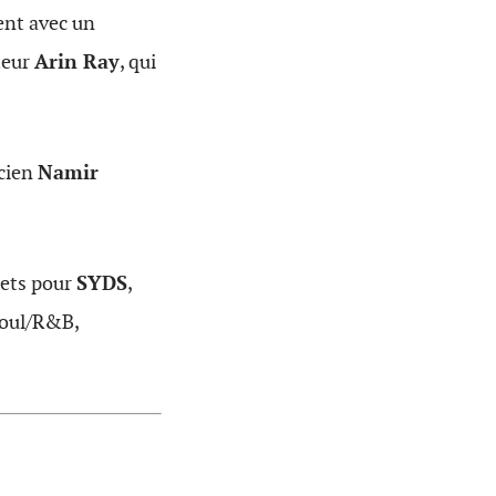
ent avec un
teur
Arin Ray
, qui
ncien
Namir
jets pour
SYDS
,
 Soul/R&B,