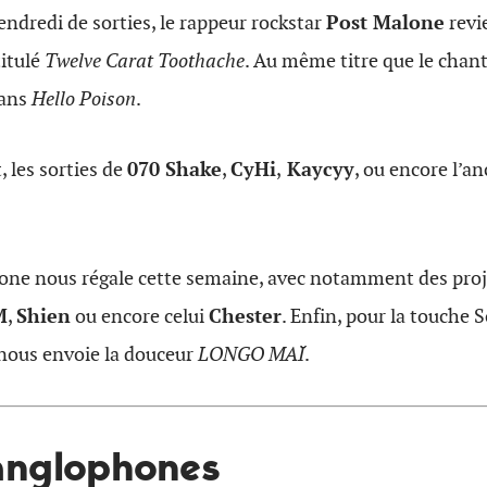
ndredi de sorties, le rappeur rockstar
Post Malone
revi
titulé
Twelve Carat Toothache
. Au même titre que le chan
dans
Hello Poison
.
 les sorties de
070 Shake
,
CyHi
,
Kaycyy
, ou encore l’a
one nous régale cette semaine, avec notamment des pro
M
,
Shien
ou encore celui
Chester
. Enfin, pour la touche
nous envoie la douceur
LONGO MAÏ
.
 anglophones