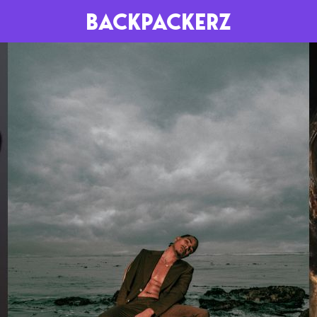
BACKPACKERZ
AGENDA
RADIO
Paris
Playlists
Festivals
Podcasts
Mixes