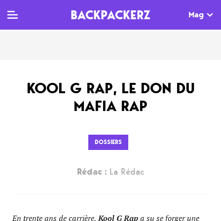
BACKPACKERZ
Mag
TV
MAG
AGENDA
KOOL G RAP, LE DON DU
Clips
Dossiers
Paris
MAFIA RAP
Live
Tops
Festivals
Documentaires
Interviews
DOSSIERS
Web-séries
Chroniques
Rédac :
La Rédac
Sorties
Newsletter
En trente ans de carrière,
Kool G Rap
a su se forger une