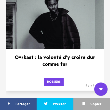
Ovrkast : la volonté d’y croire dur
comme fer
DOSSIERS
il y a 9 mois
Nous
L’équipe
Contact
Newsletter
Partager
Tweeter
Copier
rejoindre