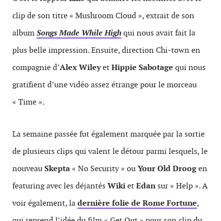
clip de son titre « Mushroom Cloud », extrait de son
album
Songs Made While High
qui nous avait fait la
plus belle impression. Ensuite, direction Chi-town en
compagnie d’
Alex Wiley
et
Hippie Sabotage
qui nous
gratifient d’une vidéo assez étrange pour le morceau
« Time ».
La semaine passée fut également marquée par la sortie
de plusieurs clips qui valent le détour parmi lesquels, le
nouveau
Skepta
« No Security » ou
Your Old Droog
en
featuring avec les déjantés
Wiki
et
Edan
sur « Help ». A
voir également, la
dernière folie de
Rome
Fortune
,
qui reprend l’idée du film « Get Out » pour son clip du