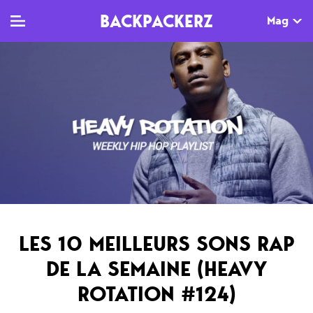
BACKPACKERZ
Mag
TV
MAG
AGENDA
Clips
Dossiers
Paris
Live
Tops
Festivals
Documentaires
Interviews
Web-séries
Chroniques
LES 10 MEILLEURS SONS RAP
Sorties
DE LA SEMAINE (HEAVY
Newsletter
ROTATION #124)