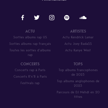
ACTU
ARTISTES
Sorties albums rap US
Actu Kendrick Lamar
Sorties albums rap français
Actu Joey Bada$$
Toutes les sorties d’albums
Actu Kanye West
rap
CONCERTS
TOPS
Concerts rap à Paris
Top albums francophones
de 2023
Concerts R’n’B à Paris
Top albums anglophones de
Festivals rap
2023
Parcours de DJ Mehdi en 20
titres