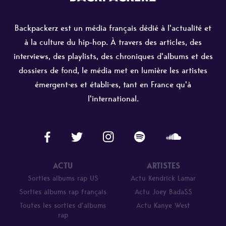
Backpackerz est un média français dédié à l'actualité et
à la culture du hip-hop. À travers des articles, des
interviews, des playlists, des chroniques d'albums et des
dossiers de fond, le média met en lumière les artistes
émergent·es et établi·es, tant en France qu'à
l'international.
ACTU
ARTISTES
Sorties albums rap US
Actu Kendrick Lamar
Sorties albums rap français
Actu Joey Bada$$
Toutes les sorties d’albums
Actu Kanye West
rap