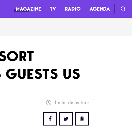
MAGAZINE
TV
RADIO
AGENDA
TV
 SORT
Clips
S GUESTS US
Live
Documentaires
Web-séries
1 min. de lecture