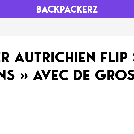
BACKPACKERZ
AGENDA
RADIO
R AUTRICHIEN FLIP
Paris
Playlists
NS » AVEC DE GRO
Festivals
Podcasts
Mixes