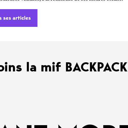
s ses articles
oins la mif BACKPAC