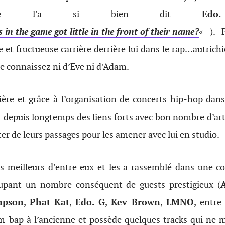
omme l’a si bien dit
Ed
n the game got little in the front of their name?
« ). 
 et fructueuse carrière derrière lui dans le rap…autrichi
e connaissez ni d’Eve ni d’Adam.
ière et grâce à l’organisation de concerts hip-hop dans
lir depuis longtemps des liens forts avec bon nombre d’a
ter de leurs passages pour les amener avec lui en studio.
les meilleurs d’entre eux et les a rassemblé dans une c
upant un nombre conséquent de guests prestigieux (
mpson
,
Phat Kat
,
Edo. G
,
Kev Brown
,
LMNO
, entre
m-bap à l’ancienne et possède quelques tracks qui ne