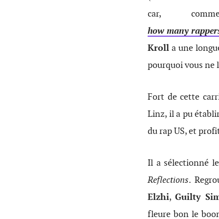
car, c
how many rappers i
Kroll
a une longue
pourquoi vous ne l
Fort de cette carr
Linz, il a pu étab
du rap US, et profi
Il a sélectionné 
Reflections
. Regro
Elzhi
,
Guilty Si
fleure bon le boo