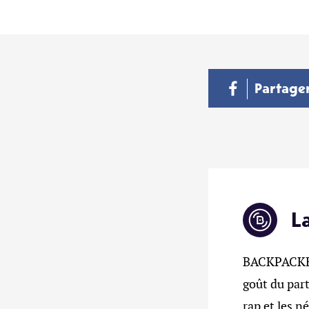
Partage
L
BACKPACKERZ
goût du part
rap et les n