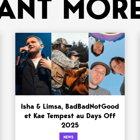
ANT MORE
Isha & Limsa, BadBadNotGood
et Kae Tempest au Days Off
2025
NEWS