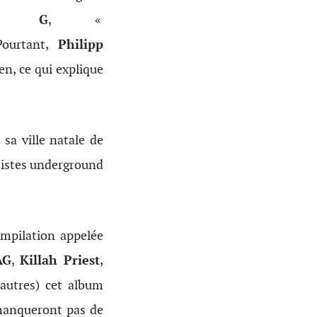
o. G
, «
Pourtant,
Philipp
en, ce qui explique
 sa ville natale de
rtistes underground
ompilation appelée
AG
,
Killah Priest
,
 autres) cet album
 manqueront pas de