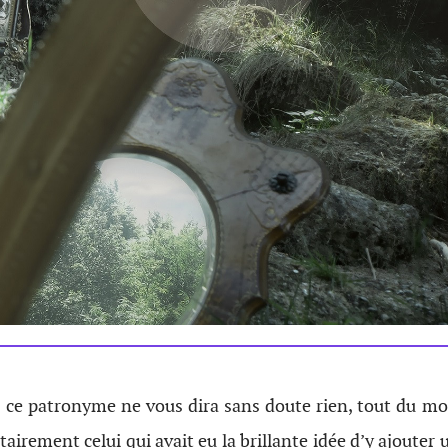
, ce patronyme ne vous dira sans doute rien, tout du mo
airement celui qui avait eu la brillante idée d’y ajouter 