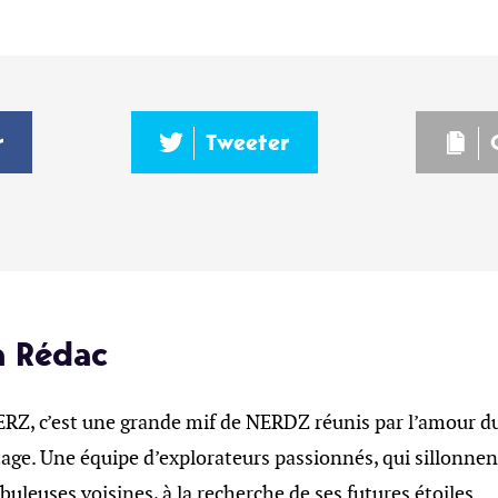
r
Tweeter
a Rédac
, c’est une grande mif de NERDZ réunis par l’amour du 
age. Une équipe d’explorateurs passionnés, qui sillonnent
ébuleuses voisines, à la recherche de ses futures étoiles.