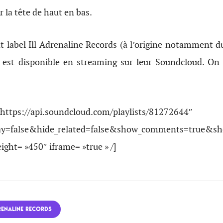
r la tête de haut en bas.
nt label Ill Adrenaline Records (à l’origine notamment 
m est disponible en streaming sur leur Soundcloud. On 
»https://api.soundcloud.com/playlists/81272644″
ay=false&hide_related=false&show_comments=true&sho
ght= »450″ iframe= »true » /]
RENALINE RECORDS