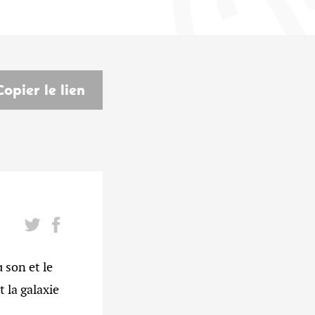
Copier le lien
son et le
 la galaxie