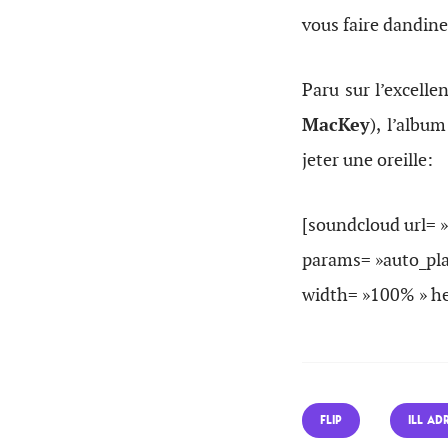
vous faire dandine
Paru sur l’excelle
MacKey
), l’albu
jeter une oreille:
[soundcloud url= 
params= »auto_pl
width= »100% » hei
FLIP
ILL AD