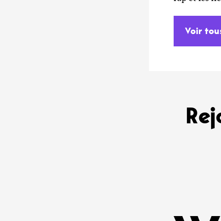
Voir tou
Rej