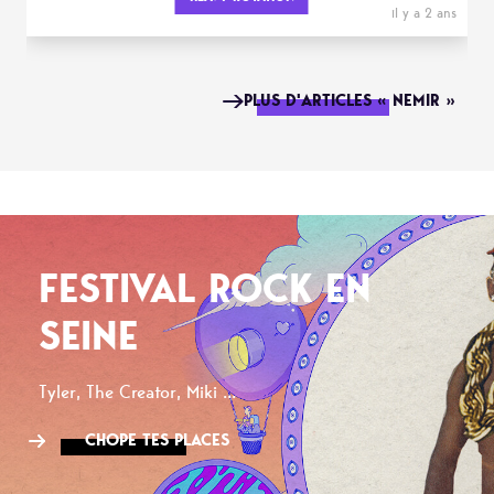
il y a 2 ans
PLUS D'ARTICLES « NEMIR »
FESTIVAL ROCK EN
SEINE
Tyler, The Creator, Miki ...
CHOPE TES PLACES