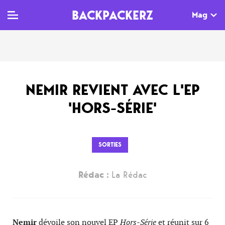
BACKPACKERZ
Mag
TV
MAG
AGENDA
NEMIR REVIENT AVEC L'EP
Clips
Dossiers
Paris
'HORS-SÉRIE'
Live
Tops
Festivals
Documentaires
Interviews
SORTIES
Web-séries
Chroniques
Rédac :
La Rédac
Sorties
Newsletter
Nemir
dévoile son nouvel EP
Hors-Série
et réunit sur 6