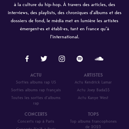
à la culture du hip-hop. À travers des articles, des
interviews, des playlists, des chroniques d'albums et des
dossiers de fond, le média met en lumière les artistes
émergent·es et établi·es, tant en France qu'à
l'international.
ACTU
ARTISTES
Sorties albums rap US
Actu Kendrick Lamar
Sorties albums rap français
Actu Joey Bada$$
Toutes les sorties d’albums
Actu Kanye West
rap
CONCERTS
TOPS
Concerts rap à Paris
Top albums francophones
de 2023