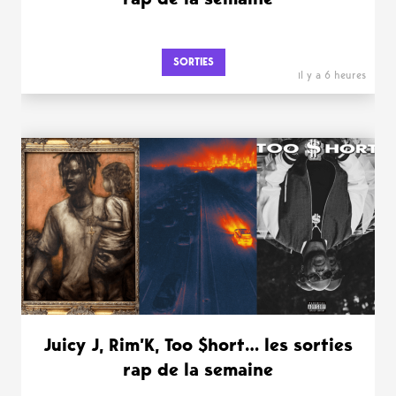
SORTIES
il y a 6 heures
Juicy J, Rim’K, Too $hort… les sorties
rap de la semaine