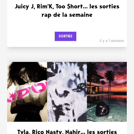
Juicy J, Rim’K, Too $hort… les sorties
rap de la semaine
SORTIES
il y a 1 semaine
Tyla, Rico Nasty, Nahir… les sorties