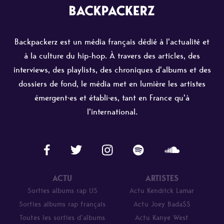
Backpackerz est un média français dédié à l'actualité et
à la culture du hip-hop. À travers des articles, des
interviews, des playlists, des chroniques d'albums et des
dossiers de fond, le média met en lumière les artistes
émergent·es et établi·es, tant en France qu'à
l'international.
ACTU
ARTISTES
Sorties albums rap US
Actu Kendrick Lamar
Sorties albums rap français
Actu Joey Bada$$
Toutes les sorties d’albums
Actu Kanye West