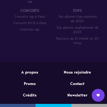
rap
CONCERTS
TOPS
Concerts rap à Paris
Top albums francophones
de 2023
Concerts R’n’B à Paris
Top albums anglophones de
Festivals rap
2023
Parcours de DJ Mehdi en 20
titres
A propos
Nous rejoindre
Promo
Contact
Crédits
Newsletter
Nous