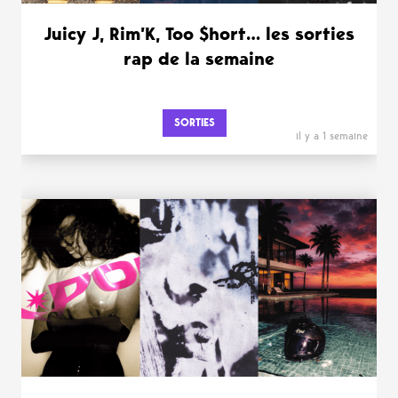
Juicy J, Rim’K, Too $hort… les sorties
rap de la semaine
SORTIES
il y a 1 semaine