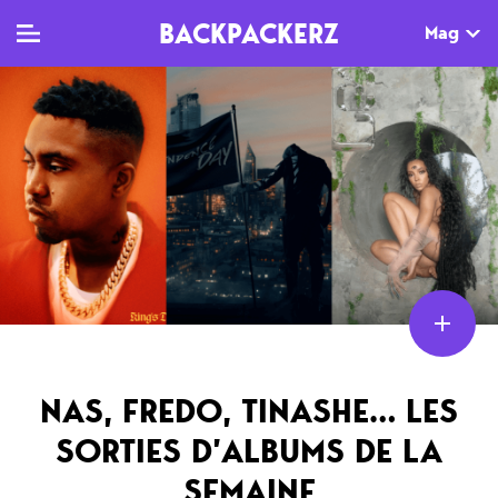
BACKPACKERZ
Mag
TV
MAG
AGENDA
Clips
Dossiers
Paris
Live
Tops
Festivals
Documentaires
Interviews
Web-séries
Chroniques
Sorties
NAS, FREDO, TINASHE… LES
SORTIES D’ALBUMS DE LA
Newsletter
SEMAINE