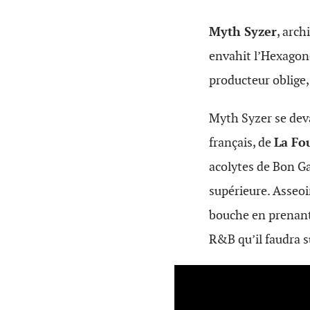
Myth Syzer
, arch
envahit l’Hexagon
producteur oblige, 
Myth Syzer se deva
français, de
La Fo
acolytes de Bon G
supérieure. Asseoir
bouche en prenant
R&B qu’il faudra s