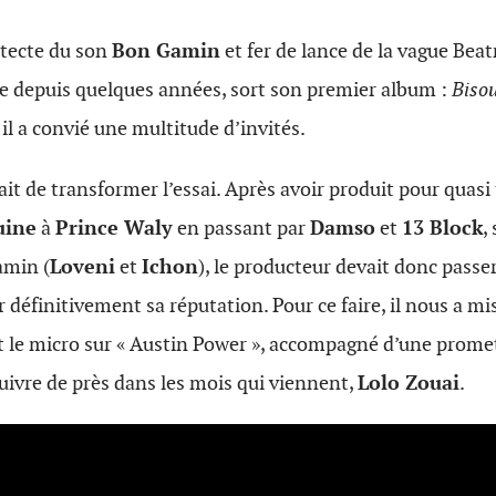
itecte du son
Bon Gamin
et fer de lance de la vague Bea
e depuis quelques années, sort son premier album :
Biso
il a convié une multitude d’invités.
it de transformer l’essai. Après avoir produit pour quasi 
uine
à
Prince Waly
en passant par
Damso
et
13 Block
,
amin (
Loveni
et
Ichon
), le producteur devait donc passer
 définitivement sa réputation. Pour ce faire, il nous a mis 
 le micro sur « Austin Power », accompagné d’une prom
uivre de près dans les mois qui viennent,
Lolo Zouai
.