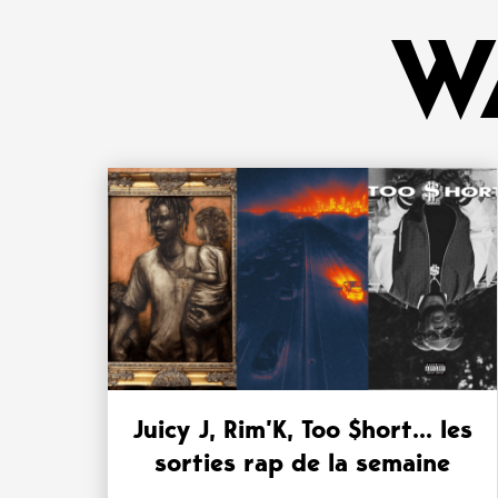
W
Juicy J, Rim’K, Too $hort… les
sorties rap de la semaine