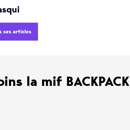
asqui
s ses articles
oins la mif BACKPAC