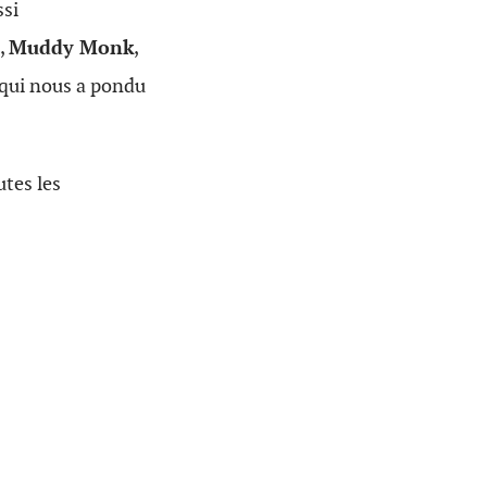
ssi
i,
Muddy Monk
,
 qui nous a pondu
utes les