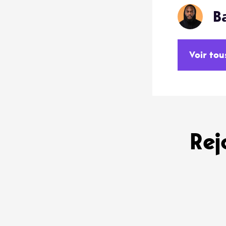
B
Voir tou
Rej