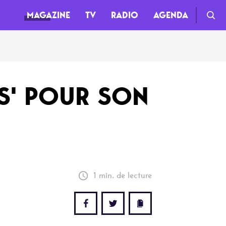
MAGAZINE
TV
RADIO
AGENDA
TV
US' POUR SON
Clips
Live
Documentaires
Web-séries
1 min. de lecture