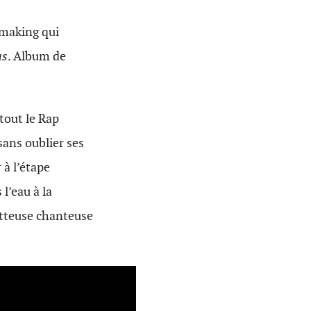
tmaking qui
us
. Album de
tout le Rap
 sans oublier ses
 à l’étape
l’eau à la
etteuse chanteuse