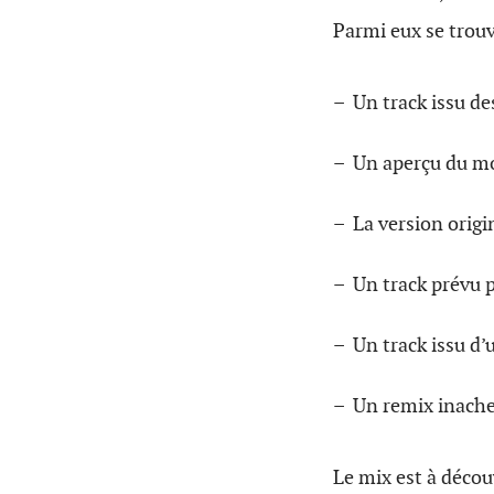
Parmi eux se trouv
– Un track issu de
– Un aperçu du m
– La version origi
– Un track prévu 
– Un track issu d’
– Un remix inach
Le mix est à découv