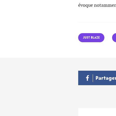
évoque notamme
JUST BLAZE
Partage