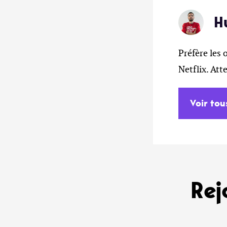
H
Préfère les 
Netflix. At
Voir tou
Rej