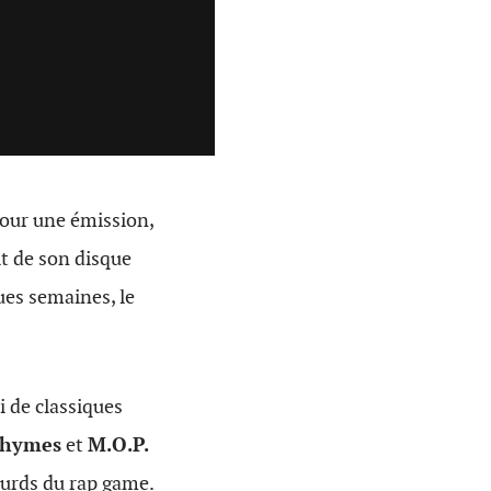
our une émission,
it de son disque
ques semaines, le
i de classiques
Rhymes
et
M.O.P.
urds du rap game.