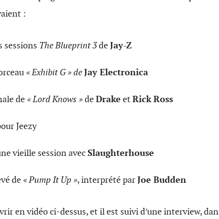
aient :
s sessions
The Blueprint 3
de
Jay-Z
orceau
« Exhibit G » de
Jay Electronica
nale de
« Lord Knows »
de
Drake
et
Rick Ross
pour Jeezy
une vieille session avec
Slaughterhouse
evé de
« Pump It Up »
, interprété par
Joe Budden
rir en vidéo ci-dessus, et il est suivi d’une interview, dans