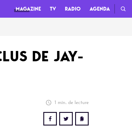
MAGAZINE
TV
RADIO
AGENDA
TV
LUS DE JAY-
Clips
Live
Documentaires
Web-séries
1 min. de lecture