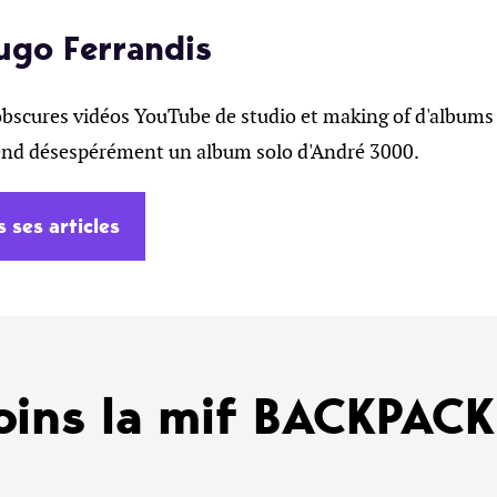
ugo Ferrandis
obscures vidéos YouTube de studio et making of d'albums 
tend désespérément un album solo d'André 3000.
s ses articles
oins la mif BACKPAC