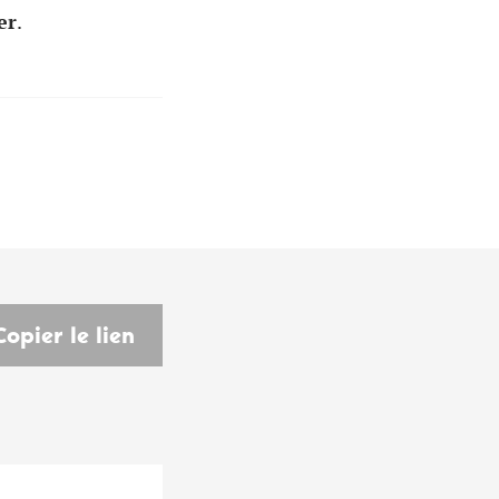
er
.
Copier le lien