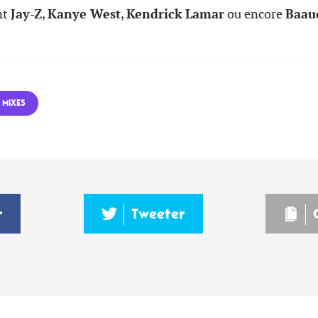
nt
Jay-Z
,
Kanye West
,
Kendrick Lamar
ou encore
Baau
MIXES
r
Tweeter