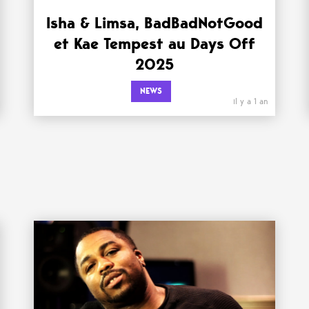
Isha & Limsa, BadBadNotGood
et Kae Tempest au Days Off
2025
NEWS
il y a 1 an