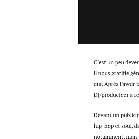
C’est un peu deve
il nous gratifie g
dur. Après l’avoir 
DJ/producteur a re
Devant un public r
hip-hop et soul, d
notamment, mais a