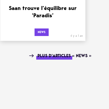
Saan trouve l’équilibre sur
‘Paradis’
NEWS
il y a 1 an
PLUS D'ARTICLES « NEWS »