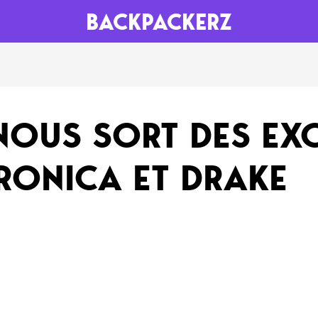
BACKPACKERZ
AGENDA
RADIO
NOUS SORT DES EXC
Paris
Playlists
TRONICA ET DRAKE
Festivals
Podcasts
Mixes