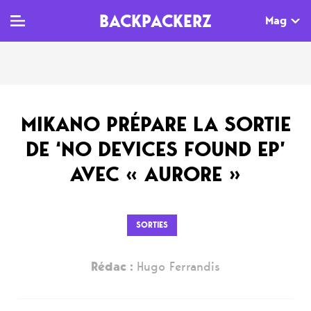
BACKPACKERZ
Mag
TV
MAG
AGENDA
MIKANO PRÉPARE LA SORTIE
Clips
Dossiers
Paris
DE ‘NO DEVICES FOUND EP’
Live
Tops
Festivals
AVEC « AURORE »
Documentaires
Interviews
Web-séries
Chroniques
SORTIES
Sorties
Rédac :
Hugo Ferrandis
Newsletter