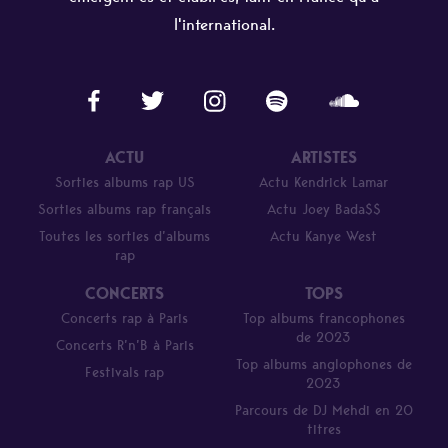
l'international.
ACTU
ARTISTES
Sorties albums rap US
Actu Kendrick Lamar
Sorties albums rap français
Actu Joey Bada$$
Toutes les sorties d’albums
Actu Kanye West
rap
CONCERTS
TOPS
Concerts rap à Paris
Top albums francophones
de 2023
Concerts R’n’B à Paris
Top albums anglophones de
Festivals rap
2023
Parcours de DJ Mehdi en 20
titres