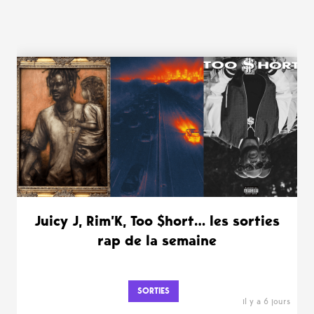
WANT MORE ?
Juicy J, Rim’K, Too $hort… les sorties
rap de la semaine
SORTIES
il y a 6 jours