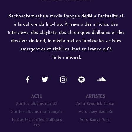
Backpackerz est un média français dédié à l'actualité et
à la culture du hip-hop. À travers des articles, des
interviews, des playlists, des chroniques d'albums et des
dossiers de fond, le média met en lumière les artistes
émergent·es et établi·es, tant en France qu'à
l'international.
ACTU
ARTISTES
Sorties albums rap US
Actu Kendrick Lamar
Sorties albums rap français
Actu Joey Bada$$
Toutes les sorties d’albums
Actu Kanye West
rap