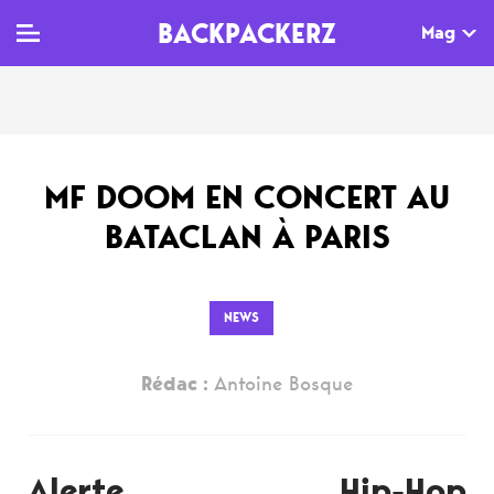
BACKPACKERZ
Mag
TV
MAG
AGENDA
MF DOOM EN CONCERT AU
Clips
Dossiers
Paris
BATACLAN À PARIS
Live
Tops
Festivals
Documentaires
Interviews
NEWS
Web-séries
Chroniques
Rédac :
Antoine Bosque
Sorties
Newsletter
Alerte Hip-Hop