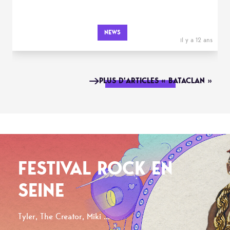
NEWS
il y a 12 ans
PLUS D'ARTICLES « BATACLAN »
FESTIVAL ROCK EN
SEINE
Tyler, The Creator, Miki ...