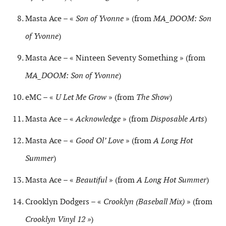
Masta Ace – «
Son of Yvonne
» (from
MA_DOOM: Son
of Yvonne
)
Masta Ace – « Ninteen Seventy Something » (from
MA_DOOM: Son of Yvonne
)
eMC – «
U Let Me Grow
» (from
The Show
)
Masta Ace – «
Acknowledge
» (from
Disposable Arts
)
Masta Ace – «
Good Ol’ Love
» (from
A Long Hot
Summer
)
Masta Ace – «
Beautiful
» (from
A Long Hot Summer
)
Crooklyn Dodgers – «
Crooklyn (Baseball Mix)
» (from
Crooklyn Vinyl 12 »
)