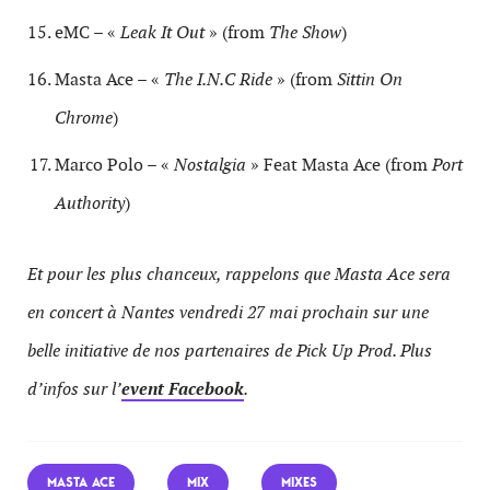
eMC – «
Leak It Out
» (from
The Show
)
Masta Ace – «
The I.N.C Ride
» (from
Sittin On
Chrome
)
Marco Polo – «
Nostalgia
» Feat Masta Ace (from
Port
Authority
)
Et pour les plus chanceux, rappelons que Masta Ace sera
en concert à Nantes vendredi 27 mai prochain sur une
belle initiative de nos partenaires de Pick Up Prod. Plus
d’infos sur l’
event Facebook
.
MASTA ACE
MIX
MIXES