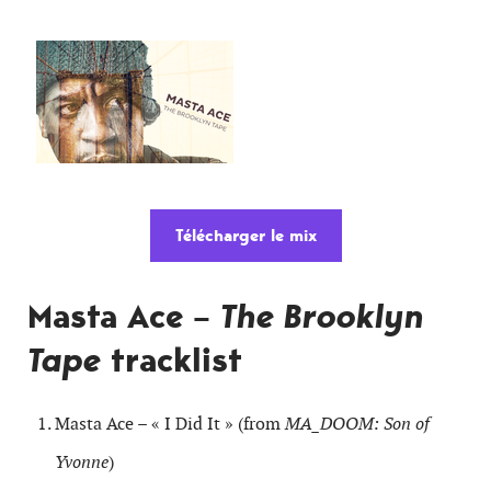
Télécharger le mix
Masta Ace –
The Brooklyn
Tape
tracklist
Masta Ace – « I Did It » (from
MA_DOOM: Son of
Yvonne
)