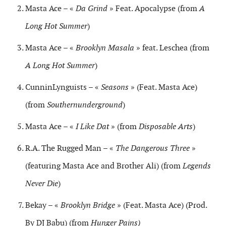
Masta Ace – «
Da Grind
» Feat. Apocalypse (from
A
Long Hot Summer
)
Masta Ace – «
Brooklyn Masala
» feat. Leschea (from
A Long Hot Summer
)
CunninLynguists – «
Seasons
» (Feat. Masta Ace)
(from
Southernunderground
)
Masta Ace – «
I Like Dat
» (from
Disposable Arts
)
R.A. The Rugged Man – «
The Dangerous Three
»
(featuring Masta Ace and Brother Ali) (from
Legends
Never Die
)
Bekay – «
Brooklyn Bridge
» (Feat. Masta Ace) (Prod.
By DJ Babu) (from
Hunger Pains)