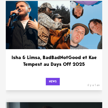
Isha & Limsa, BadBadNotGood et Kae
Tempest au Days Off 2025
NEWS
il y a 1 an