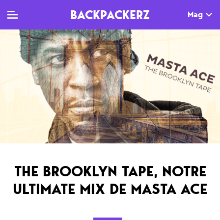
BACKPACKERZ
Mag
TV
MAG
AGENDA
Clips
Dossiers
Paris
Live
Tops
Festivals
Documentaires
Interviews
Web-séries
Chroniques
THE BROOKLYN TAPE, NOTRE
Sorties
ULTIMATE MIX DE MASTA ACE
Newsletter