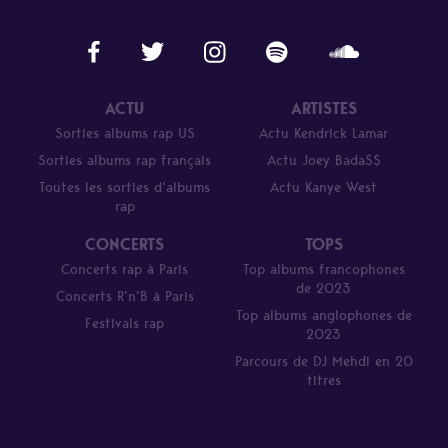
ACTU
ARTISTES
Sorties albums rap US
Actu Kendrick Lamar
Sorties albums rap français
Actu Joey Bada$$
Toutes les sorties d’albums
Actu Kanye West
rap
CONCERTS
TOPS
Concerts rap à Paris
Top albums francophones
de 2023
Concerts R’n’B à Paris
Top albums anglophones de
Festivals rap
2023
Parcours de DJ Mehdi en 20
titres