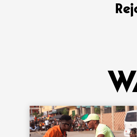
Rej
W