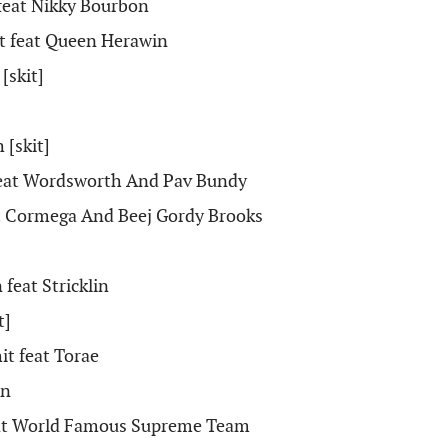
feat Nikky Bourbon
t feat Queen Herawin
[skit]
 [skit]
eat Wordsworth And Pav Bundy
t Cormega And Beej Gordy Brooks
 feat Stricklin
t]
it feat Torae
on
feat World Famous Supreme Team