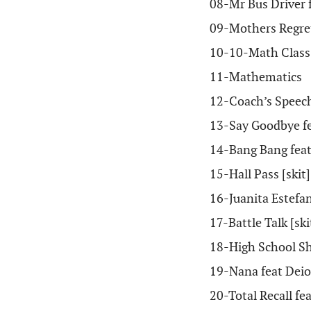
08-
Mr Bus Driver 
09-
Mothers Regre
10-
10-Math Class 
11-
Mathematics
12-
Coach’s Speech
13-
Say Goodbye f
14-
Bang Bang fea
15-
Hall Pass [skit]
16-
Juanita Estefan
17-
Battle Talk [ski
18-
High School Sh
19-
Nana feat Dei
20-
Total Recall 