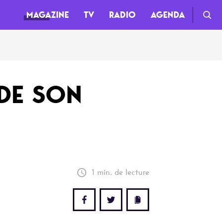
MAGAZINE
TV
RADIO
AGENDA
TV
 DE SON
Clips
Live
Documentaires
Web-séries
1 min. de lecture