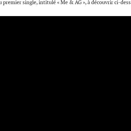
du premier single, intitulé « Me & AG », à découvrir ci-des