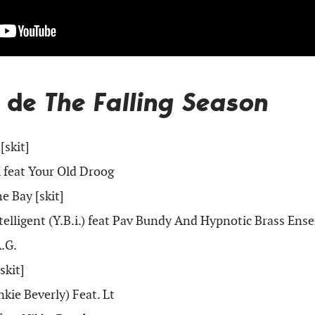
t de
The Falling Season
skit]
 feat Your Old Droog
 Bay [skit]
telligent (Y.B.i.) feat Pav Bundy And Hypnotic Brass Ens
.G.
skit]
kie Beverly) Feat. Lt