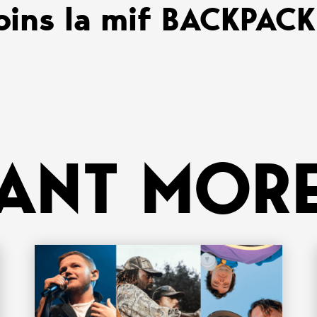
oins la mif BACKPAC
ANT MORE