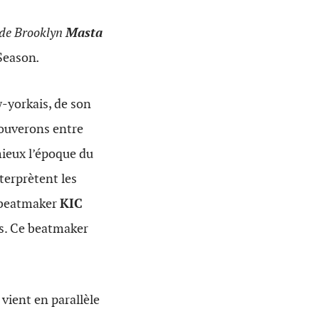
 de Brooklyn
Masta
 Season
.
w-yorkais, de son
rouverons entre
mieux l’époque du
nterprètent les
e beatmaker
KIC
es. Ce beatmaker
 vient en parallèle