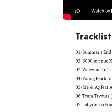
Tracklis
01-
Summer’s End [
02-
3000 Avenue X
03-
Welcome To The
04-
Young Black In
05-
Me & Ag feat A
06-
Team Tryouts [
07-
Labyrinth (Fran