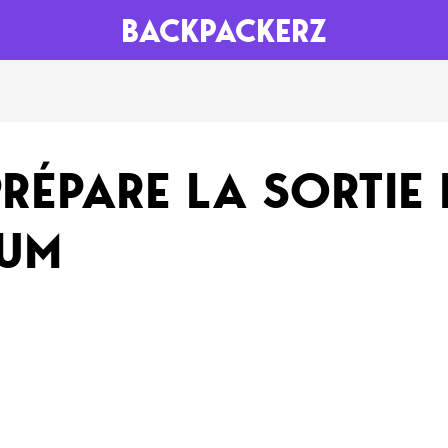
BACKPACKERZ
AGENDA
RADIO
RÉPARE LA SORTIE
Paris
Playlists
BUM
Festivals
Podcasts
Mixes