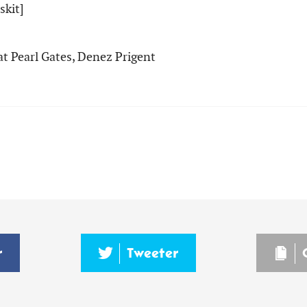
skit]
at Pearl Gates, Denez Prigent
r
Tweeter