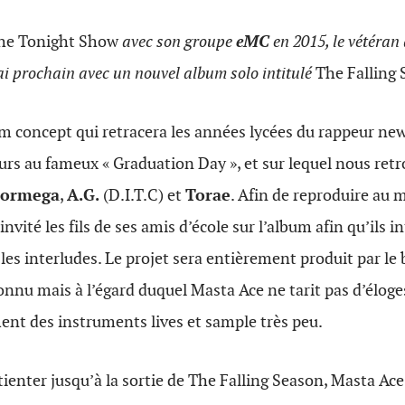
he Tonight Show
avec son groupe
eMC
en 2015, le vétéran
ai prochain avec un nouvel album solo intitulé
The Falling
bum concept qui retracera les années lycées du rappeur ne
urs au fameux « Graduation Day », et sur lequel nous ret
ormega
,
A.G.
(D.I.T.C) et
Torae
. Afin de reproduire au 
invité les fils de ses amis d’école sur l’album afin qu’ils i
es interludes. Le projet sera entièrement produit par l
onnu mais à l’égard duquel Masta Ace ne tarit pas d’élog
ment des instruments lives et sample très peu.
tienter jusqu’à la sortie de The Falling Season, Masta Ace