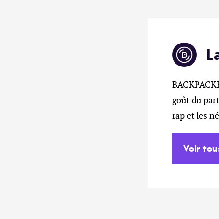
L
BACKPACKERZ
goût du part
rap et les n
Voir tou