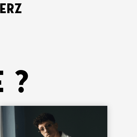
KERZ
 ?