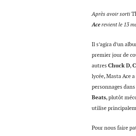
Après avoir sorti
T
Ace
revient le 13 m
Il s’agira d’un al
premier jour de co
autres
Chuck D
,
C
lycée, Masta Ace a 
personnages dans l
Beats
, plutôt méc
utilise principale
Pour nous faire pa