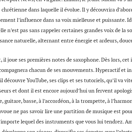
hrétienne dans laquelle il évolue. Il y découvrira d’abord
ement l’influence dans sa voix mielleuse et puissante. Ide
elle n’est pas sans rappeler certaines grandes voix de la s
ssance naturelle, alternant entre énergie et ardeurs, douc
l joue ses premières notes de saxophone. Dès lors, cet 
ccompagnera chacun de ses mouvements. Hyperactif et insa
l découvre YouTube, ses clips et ses tutoriels, qu’il va vi
rs et dont il est encore aujourd’hui un fervent apologiste
rie, guitare, basse, à l’accordéon, à la trompette, à l’harmo
voue ne pas savoir lire une partition de musique est pou
’importe lequel des instruments que vous lui tendrez. Amb
 développe son réseau, diversifie ses écoutes avec l’electro