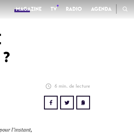
MAGAZINE
TV
RADIO
AGENDA
E
TV
 ?
Clips
Live
Documentaires
6 min. de lecture
Web-séries
 pour l’instant,