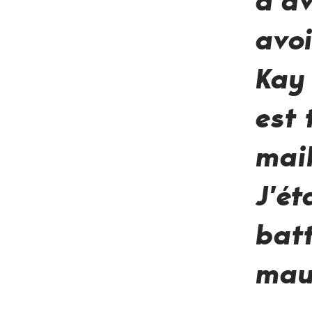
d’av
avoi
Kay 
est
mail
J’ét
batt
mau