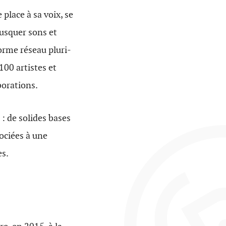
 place à sa voix, se
busquer sons et
norme réseau pluri-
100 artistes et
borations.
: de solides bases
sociées à une
es.