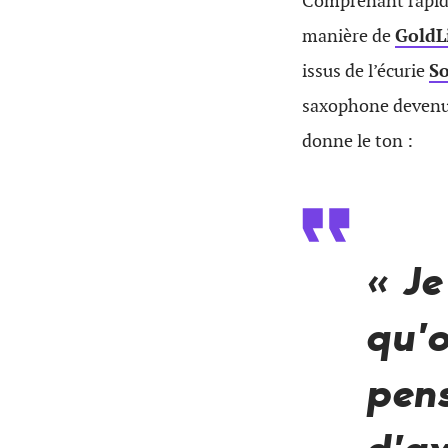
Comprenant rapidem
manière de
GoldL
issus de l’écurie
So
saxophone devenu 
donne le ton :
« Je
qu’o
pens