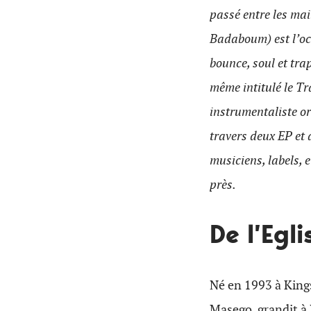
passé entre les mai
Badaboum) est l’occ
bounce, soul et tra
même intitulé le Tr
instrumentaliste or
travers deux EP et 
musiciens, labels, e
près.
De l’Egl
Né en 1993 à Kings
Masego, grandit à 