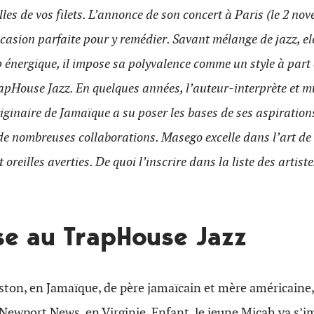
lles de vos filets. L’annonce de son concert à Paris (le 2 no
asion parfaite pour y remédier. Savant mélange de jazz, ele
p énergique, il impose sa polyvalence comme un style à part en
apHouse Jazz. En quelques années, l’auteur-interprète et m
iginaire de Jamaïque a su poser les bases de ses aspiration
de nombreuses collaborations. Masego excelle dans l’art de
t oreilles averties. De quoi l’inscrire dans la liste des artiste
ise au TrapHouse Jazz
ton, en Jamaïque, de père jamaïcain et mère américaine,
Newport News, en Virginie. Enfant, le jeune Micah va s’