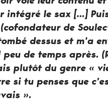
oir volé leur contenu et
r intégré le sax […] Pui
(cofondateur de Soulec
 tombé dessus et m’a e
 peu de temps après. (R
ais plutôt du genre « v
re si tu penses que c’e
vais ».