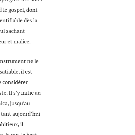
 le gospel, dont
ntifiable dès la
oul sachant
eur et malice.
instrument ne le
tiable, il est
te considérer
. Il s’y initie au
nica, jusqu’au
rtant aujourd’hui
itieux, il
, le rap, la beat