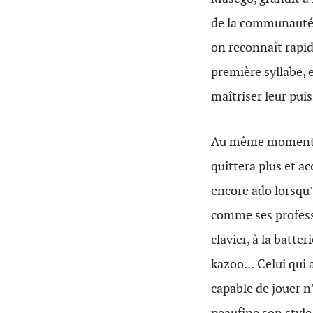
de la communauté c
on reconnaît rapid
première syllabe, 
maîtriser leur pui
Au même moment, i
quittera plus et a
encore ado lorsqu’i
comme ses professeu
clavier, à la batte
kazoo… Celui qui a
capable de jouer n
peaufine son style,