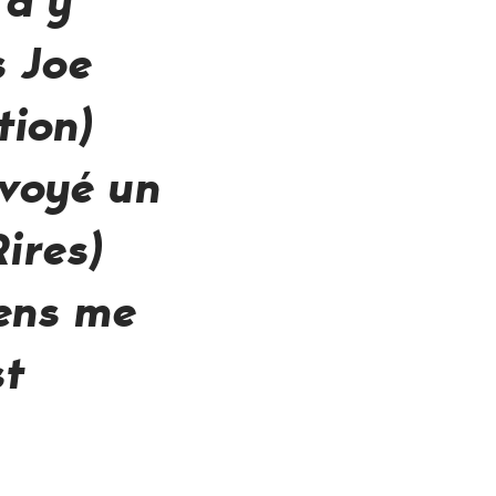
 d’y
s Joe
tion)
nvoyé un
ires)
iens me
st