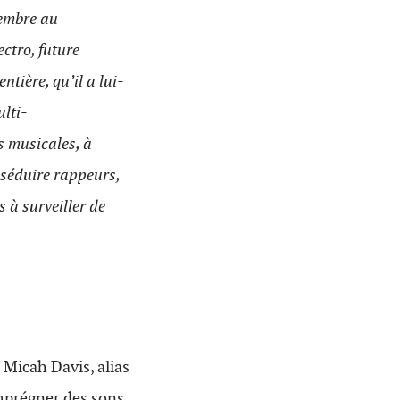
vembre au
ctro, future
tière, qu’il a lui-
ulti-
s musicales, à
 séduire rappeurs,
s à surveiller de
 Micah Davis, alias
imprégner des sons