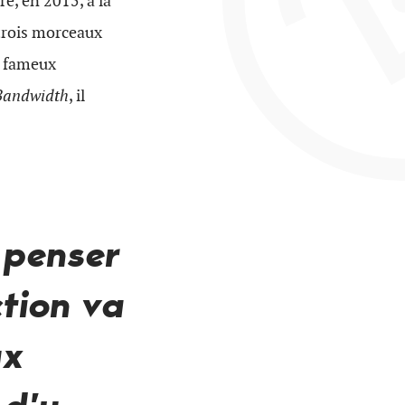
e, en 2015, à la
 trois morceaux
le fameux
Bandwidth
, il
a penser
ction va
ux