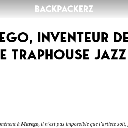
BACKPACKERZ
EGO, INVENTEUR D
AGENDA
RADIO
BLE TRAPHOUSE JAZZ
Paris
Playlists
Festivals
Podcasts
Mixes
s mènent à
Masego
, il n’est pas impossible que l’artiste soit,