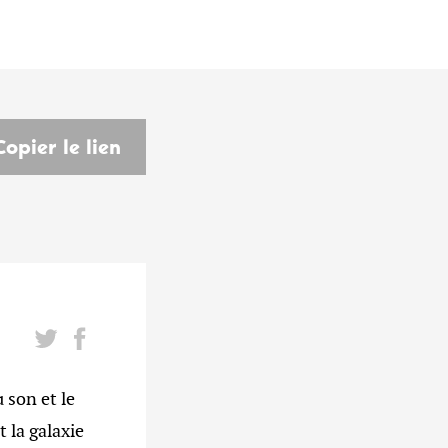
Copier le lien
son et le
 la galaxie