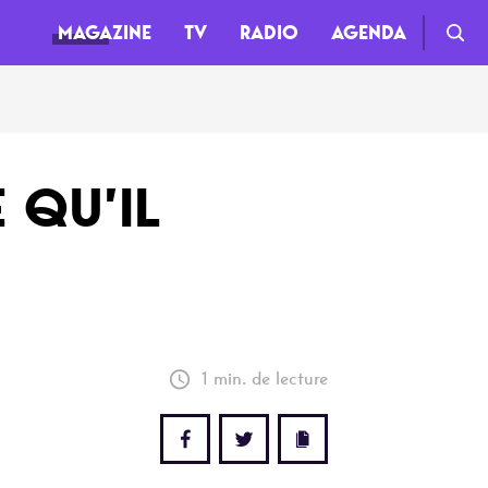
MAGAZINE
TV
RADIO
AGENDA
TV
 QU’IL
Clips
Live
Documentaires
Web-séries
1 min. de lecture