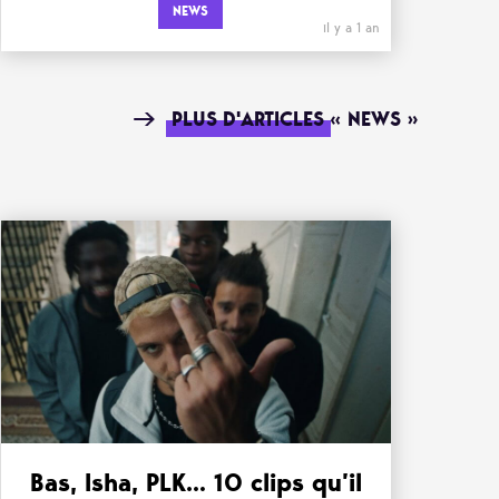
NEWS
il y a 1 an
PLUS D'ARTICLES « NEWS »
Bas, Isha, PLK… 10 clips qu’il