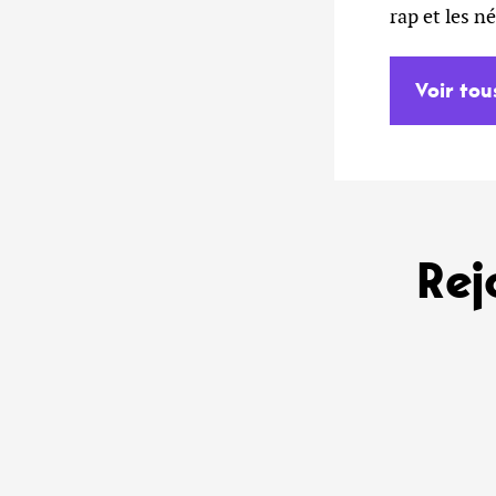
rap et les n
Voir tou
Rej