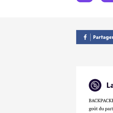
Partage
L
BACKPACKERZ
goût du part