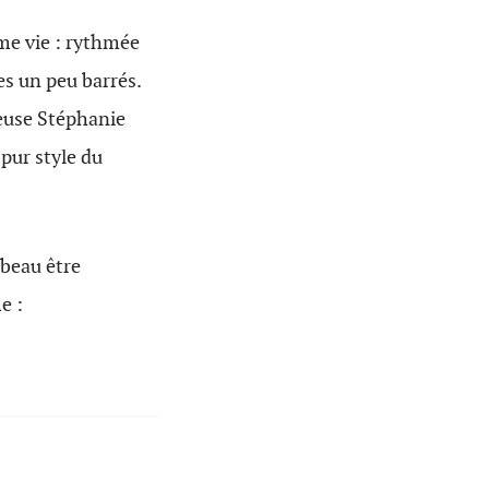
me vie : rythmée
es un peu barrés.
leuse Stéphanie
 pur style du
beau être
e :