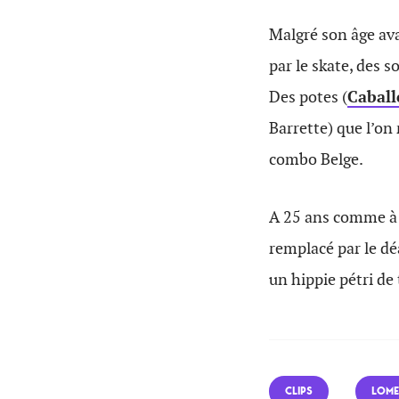
Malgré son âge av
par le skate, des 
Des potes (
Caball
Barrette) que l’on
combo Belge.
A 25 ans comme à 
remplacé par le d
un hippie pétri d
CLIPS
LOME