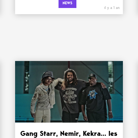
NEWS
il y a 1 an
Gang Starr, Nemir, Kekra… les