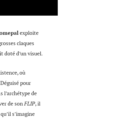
omepal
exploite
grosses claques
it doté d’un visuel.
xistence, où
. Déguisé pour
ns l’archétype de
over de son
FLIP
, il
qu’il s’imagine