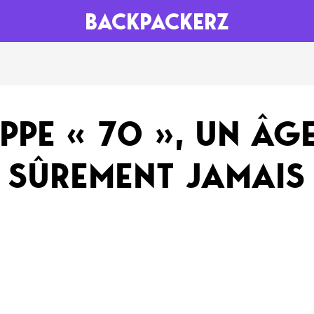
BACKPACKERZ
AGENDA
RADIO
PPE « 70 », UN ÂGE
Paris
Playlists
 SÛREMENT JAMAIS
Festivals
Podcasts
Mixes