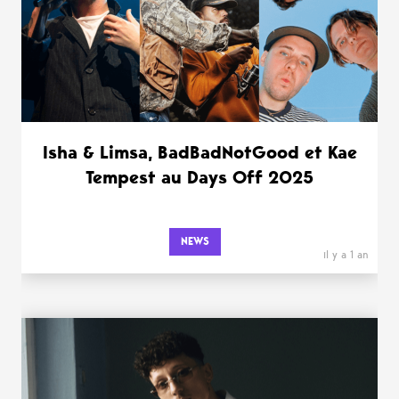
Isha & Limsa, BadBadNotGood et Kae
Tempest au Days Off 2025
NEWS
il y a 1 an