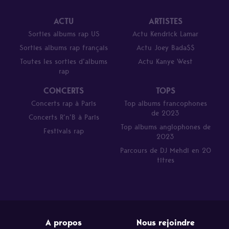
ACTU
ARTISTES
Sorties albums rap US
Actu Kendrick Lamar
Sorties albums rap français
Actu Joey Bada$$
Toutes les sorties d’albums
Actu Kanye West
rap
CONCERTS
TOPS
Concerts rap à Paris
Top albums francophones
de 2023
Concerts R’n’B à Paris
Top albums anglophones de
Festivals rap
2023
Parcours de DJ Mehdi en 20
titres
A propos
Nous rejoindre