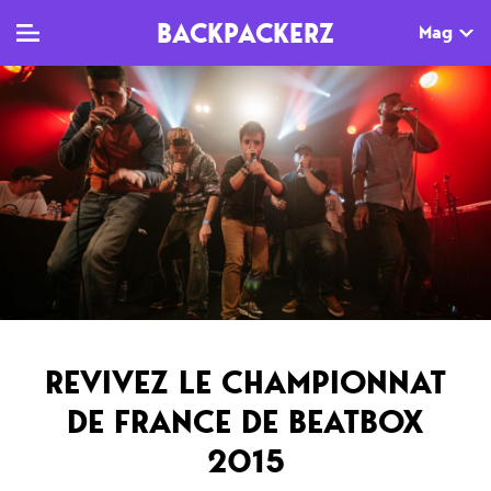
BACKPACKERZ
Mag
TV
MAG
AGENDA
Clips
Dossiers
Paris
Live
Tops
Festivals
Documentaires
Interviews
Web-séries
Chroniques
REVIVEZ LE CHAMPIONNAT
Sorties
DE FRANCE DE BEATBOX
Newsletter
2015