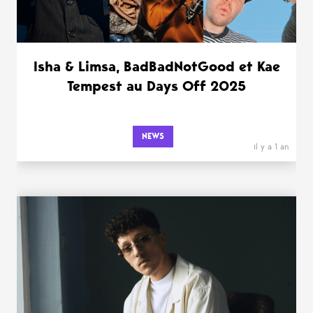
Isha & Limsa, BadBadNotGood et Kae
Tempest au Days Off 2025
NEWS
il y a 1 an