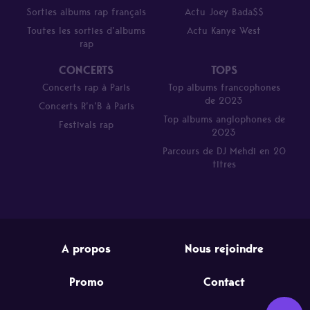
Sorties albums rap français
Actu Joey Bada$$
Toutes les sorties d’albums
Actu Kanye West
rap
CONCERTS
TOPS
Concerts rap à Paris
Top albums francophones
de 2023
Concerts R’n’B à Paris
Top albums anglophones de
Festivals rap
2023
Parcours de DJ Mehdi en 20
titres
A propos
Nous rejoindre
Promo
Contact