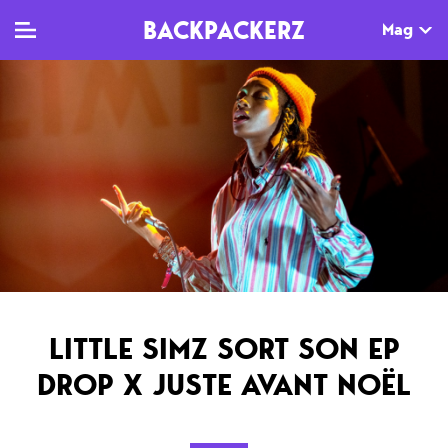
BACKPACKERZ
Mag
TV
MAG
AGENDA
Clips
Dossiers
Paris
Live
Tops
Festivals
Documentaires
Interviews
Web-séries
Chroniques
LITTLE SIMZ SORT SON EP
Sorties
DROP X JUSTE AVANT NOËL
Newsletter