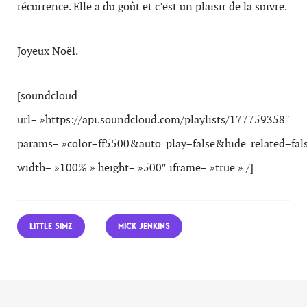
récurrence. Elle a du goût et c’est un plaisir de la suivre.
Joyeux Noël.
[soundcloud
url= »https://api.soundcloud.com/playlists/177759358″
params= »color=ff5500&auto_play=false&hide_related=f
width= »100% » height= »500″ iframe= »true » /]
LITTLE SIMZ
MICK JENKINS