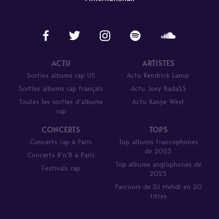
ACTU
ARTISTES
Sorties albums rap US
Actu Kendrick Lamar
Sorties albums rap français
Actu Joey Bada$$
Toutes les sorties d’albums
Actu Kanye West
rap
CONCERTS
TOPS
Concerts rap à Paris
Top albums francophones
de 2023
Concerts R’n’B à Paris
Top albums anglophones de
Festivals rap
2023
Parcours de DJ Mehdi en 20
titres