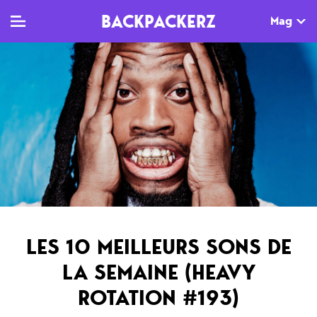
BACKPACKERZ
Mag
TV
MAG
AGENDA
Clips
Dossiers
Paris
Live
Tops
Festivals
Documentaires
Interviews
Web-séries
Chroniques
LES 10 MEILLEURS SONS DE
Sorties
LA SEMAINE (HEAVY
Newsletter
ROTATION #193)