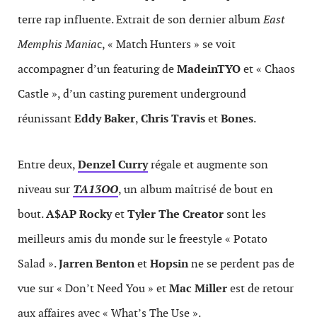
terre rap influente. Extrait de son dernier album
East
Memphis Mania
c, « Match Hunters » se voit
accompagner d’un featuring de
MadeinTYO
et « Chaos
Castle », d’un casting purement underground
réunissant
Eddy Baker
,
Chris Travis
et
Bones
.
Entre deux,
Denzel Curry
régale et augmente son
niveau sur
TA13OO
, un album maîtrisé de bout en
bout.
A$AP Rocky
et
Tyler The Creator
sont les
meilleurs amis du monde sur le freestyle « Potato
Salad ».
Jarren Benton
et
Hopsin
ne se perdent pas de
vue sur « Don’t Need You » et
Mac Miller
est de retour
aux affaires avec « What’s The Use ».