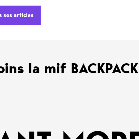
s ses articles
oins la mif BACKPAC