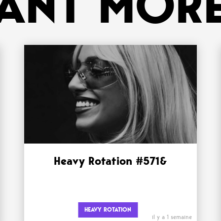
ANT MORE
Heavy Rotation #571&
HEAVY ROTATION
il y a 1 semaine