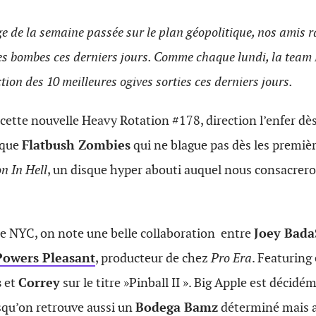
e de la semaine passée sur le plan géopolitique, nos amis 
es bombes ces derniers jours. Comme chaque lundi, la team 
ction des 10 meilleures ogives sorties ces derniers jours.
tte nouvelle Heavy Rotation #178, direction l’enfer dès
lique
Flatbush Zombies
qui ne blague pas dès les premiè
n In Hell
, un disque hyper abouti auquel nous consacrero
de NYC, on note une belle collaboration entre
Joey Bada
Powers Pleasant
, producteur de chez
Pro Era
. Featuring
s
et
Correy
sur le titre »Pinball II ». Big Apple est décid
squ’on retrouve aussi un
Bodega Bamz
déterminé mais a