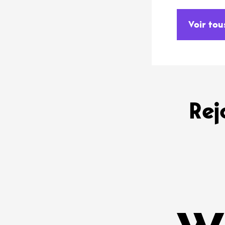
Voir tou
Rej