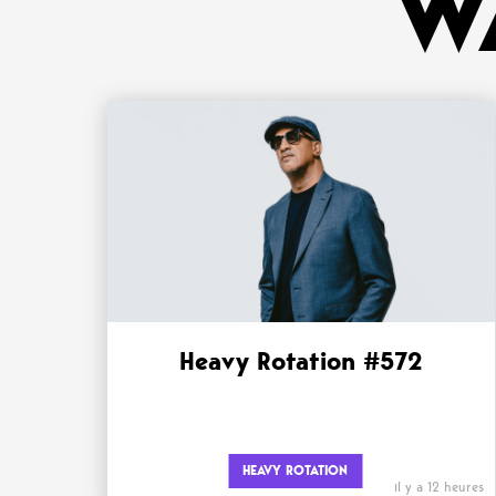
W
Heavy Rotation #572
HEAVY ROTATION
il y a 12 heures