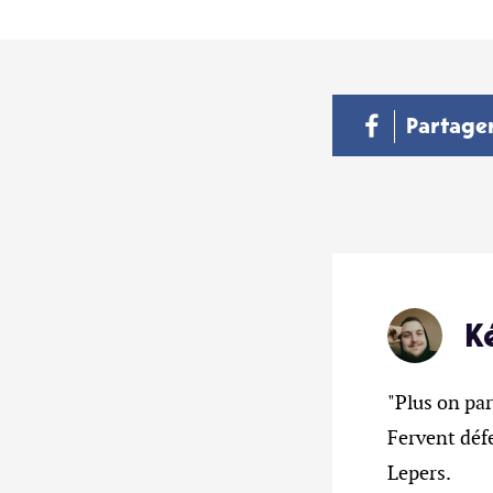
Partage
K
"Plus on par
Fervent déf
Lepers.