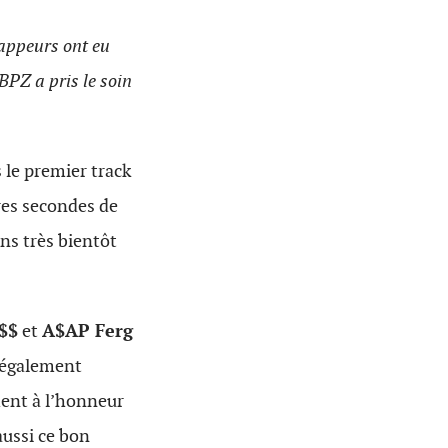
rappeurs ont eu
BPZ a pris le soin
 le premier track
res secondes de
ns très bientôt
$$
et
A$AP Ferg
 également
ément à l’honneur
ussi ce bon