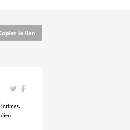
Copier le lien
 intimes.
ulien