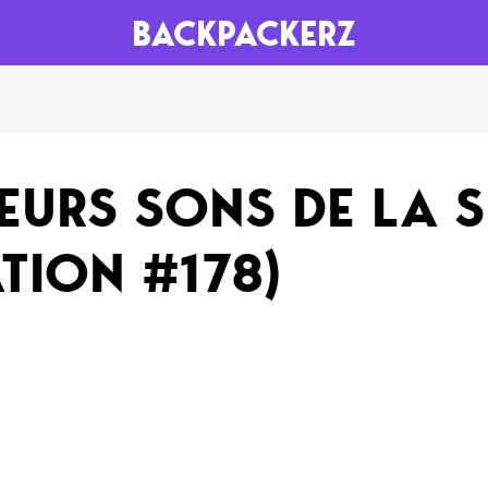
BACKPACKERZ
AGENDA
RADIO
LEURS SONS DE LA 
Paris
Playlists
TION #178)
Festivals
Podcasts
Mixes