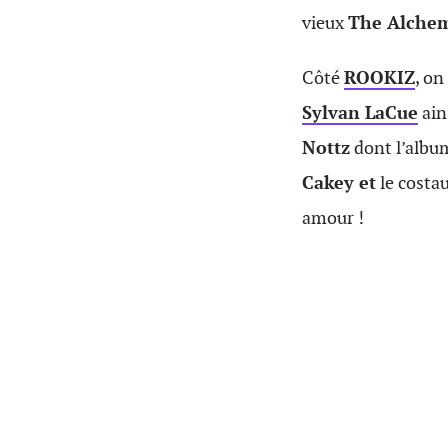
vieux
The Alchem
Côté
ROOKIZ
, on
Sylvan LaCue
ain
Nottz
dont l’alb
Cakey et
le costa
amour !