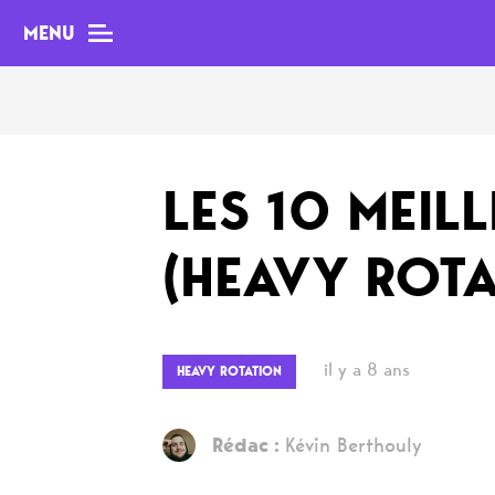
MENU
MAG
LES 10 MEIL
Dossiers
(HEAVY ROTA
Tops
Interviews
Chroniques
il y a 8 ans
HEAVY ROTATION
Sorties
Newsletter
Rédac :
Kévin Berthouly