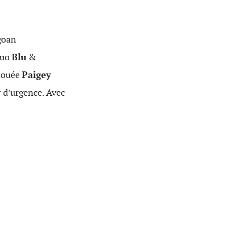
agoan
 duo
Blu
&
 douée
Paigey
r d’urgence. Avec