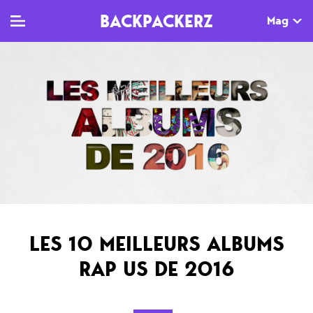
BACKPACKERZ
Mag
TV
MAG
AGENDA
Clips
Dossiers
Paris
Live
Tops
Festivals
Documentaires
Interviews
Web-séries
Chroniques
LES 10 MEILLEURS ALBUMS
Sorties
RAP US DE 2016
Newsletter