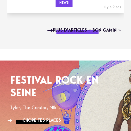
NEWS
il y a 9 ans
PLUS D'ARTICLES « BON GAMIN »
FESTIVAL ROCK EN
SEINE
Tyler, The Creator, Miki ...
CHOPE TES PLACES