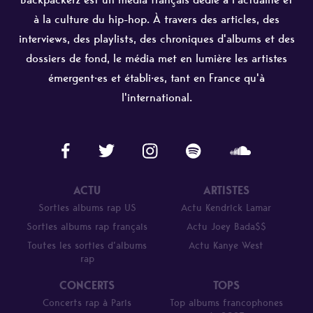
à la culture du hip-hop. À travers des articles, des
interviews, des playlists, des chroniques d'albums et des
dossiers de fond, le média met en lumière les artistes
émergent·es et établi·es, tant en France qu'à
l'international.
ACTU
ARTISTES
Sorties albums rap US
Actu Kendrick Lamar
Sorties albums rap français
Actu Joey Bada$$
Toutes les sorties d’albums
Actu Kanye West
rap
CONCERTS
TOPS
Concerts rap à Paris
Top albums francophones