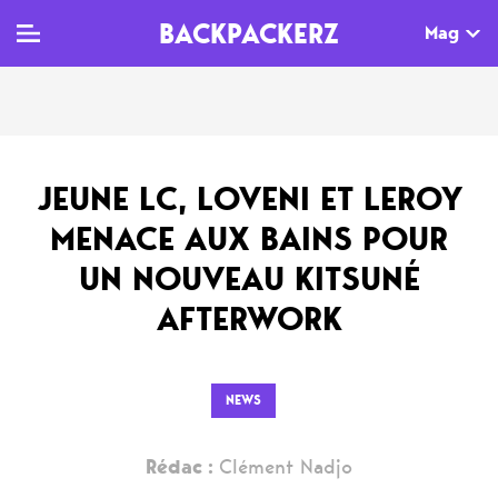
BACKPACKERZ
Mag
TV
MAG
AGENDA
JEUNE LC, LOVENI ET LEROY
Clips
Dossiers
Paris
MENACE AUX BAINS POUR
Live
Tops
Festivals
UN NOUVEAU KITSUNÉ
Documentaires
Interviews
AFTERWORK
Web-séries
Chroniques
Sorties
NEWS
Newsletter
Rédac :
Clément Nadjo