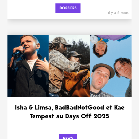
DOSSIERS
il y a 6 mois
Isha & Limsa, BadBadNotGood et Kae
Tempest au Days Off 2025
NEWS