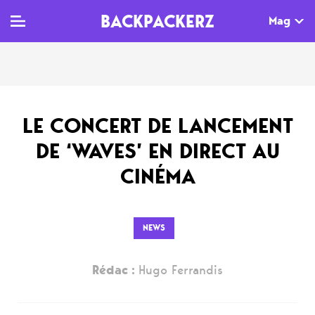
BACKPACKERZ
Mag
TV
MAG
AGENDA
LE CONCERT DE LANCEMENT
Clips
Dossiers
Paris
DE ‘WAVES’ EN DIRECT AU
Live
Tops
Festivals
CINÉMA
Documentaires
Interviews
Web-séries
Chroniques
NEWS
Sorties
Rédac :
Hugo Ferrandis
Newsletter