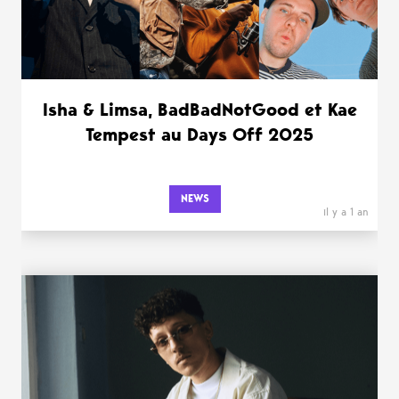
Isha & Limsa, BadBadNotGood et Kae
Tempest au Days Off 2025
NEWS
il y a 1 an