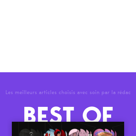
Les meilleurs articles choisis avec soin par la rédac
BEST OF