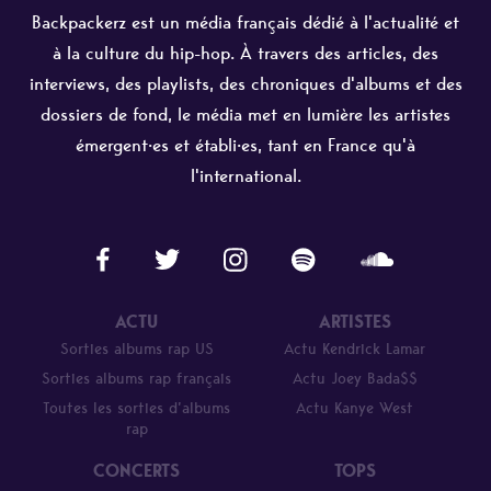
Backpackerz est un média français dédié à l'actualité et
à la culture du hip-hop. À travers des articles, des
interviews, des playlists, des chroniques d'albums et des
dossiers de fond, le média met en lumière les artistes
émergent·es et établi·es, tant en France qu'à
l'international.
ACTU
ARTISTES
Sorties albums rap US
Actu Kendrick Lamar
Sorties albums rap français
Actu Joey Bada$$
Toutes les sorties d’albums
Actu Kanye West
rap
CONCERTS
TOPS