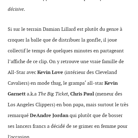
décisive
.
Si sur le terrain Damian Lillard est plutôt du genre à
croquer la balle que de distribuer la gonfle, il joue
collectif le temps de quelques minutes en partageant
l’affiche de ce clip. On y retrouve une vraie famille de
All-Star avec
Kevin Love
(intérieur des Cleveland
Cavaliers) en mode thug, le g
rampa
‘ all-star
Kevin
Garnett
a.k.a
The Big Ticket
,
Chris Paul
(meneur des
Los Angeles Clippers) en bon papa, mais surtout le très
remarqué
DeAndre Jordan
qui plutôt que de bosser
ses lancers francs a décidé de se grimer en femme pour
l’occasion.