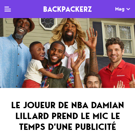
BACKPACKERZ
Mag
TV
MAG
AGENDA
Clips
Dossiers
Paris
Live
Tops
Festivals
Documentaires
Interviews
Web-séries
Chroniques
LE JOUEUR DE NBA DAMIAN
Sorties
LILLARD PREND LE MIC LE
Newsletter
TEMPS D’UNE PUBLICITÉ