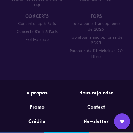
rap
CONCERTS
TOPS
Concerts rap à Paris
Top albums francophones
de 2023
Concerts R’n’B à Paris
Top albums anglophones de
Festivals rap
2023
Parcours de DJ Mehdi en 20
titres
A propos
Nous rejoindre
Promo
Contact
Crédits
Newsletter
Nous