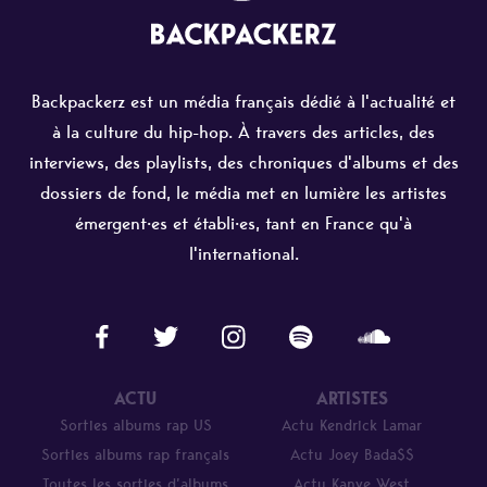
Backpackerz est un média français dédié à l'actualité et
à la culture du hip-hop. À travers des articles, des
interviews, des playlists, des chroniques d'albums et des
dossiers de fond, le média met en lumière les artistes
émergent·es et établi·es, tant en France qu'à
l'international.
ACTU
ARTISTES
Sorties albums rap US
Actu Kendrick Lamar
Sorties albums rap français
Actu Joey Bada$$
Toutes les sorties d’albums
Actu Kanye West