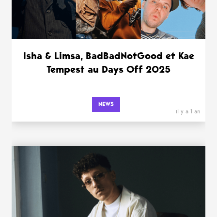
Isha & Limsa, BadBadNotGood et Kae
Tempest au Days Off 2025
NEWS
il y a 1 an