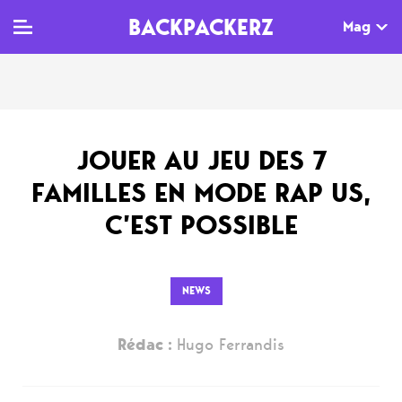
BACKPACKERZ
Mag
TV
MAG
AGENDA
JOUER AU JEU DES 7
Clips
Dossiers
Paris
FAMILLES EN MODE RAP US,
Live
Tops
Festivals
C’EST POSSIBLE
Documentaires
Interviews
Web-séries
Chroniques
NEWS
Sorties
Rédac :
Hugo Ferrandis
Newsletter