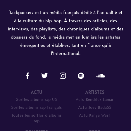
Backpackerz est un média français dédié à l'actualité et
à la culture du hip-hop. À travers des articles, des
interviews, des playlists, des chroniques d'albums et des
dossiers de fond, le média met en lumière les artistes
émergent·es et établi·es, tant en France qu'à
l'international.
ACTU
ARTISTES
Sorties albums rap US
Actu Kendrick Lamar
Sorties albums rap français
Actu Joey Bada$$
Toutes les sorties d’albums
Actu Kanye West
rap