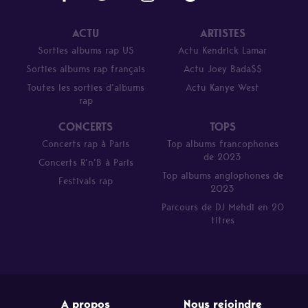
ACTU
ARTISTES
Sorties albums rap US
Actu Kendrick Lamar
Sorties albums rap français
Actu Joey Bada$$
Toutes les sorties d’albums
Actu Kanye West
rap
CONCERTS
TOPS
Concerts rap à Paris
Top albums francophones
de 2023
Concerts R’n’B à Paris
Top albums anglophones de
Festivals rap
2023
Parcours de DJ Mehdi en 20
titres
A propos
Nous rejoindre