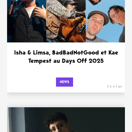
Isha & Limsa, BadBadNotGood et Kae
Tempest au Days Off 2025
NEWS
il y a 1 an