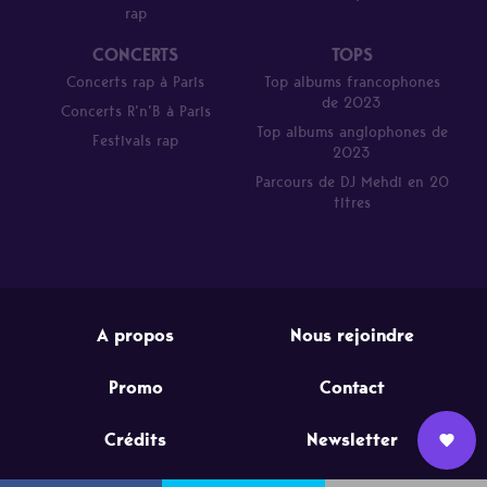
rap
CONCERTS
TOPS
Concerts rap à Paris
Top albums francophones
de 2023
Concerts R’n’B à Paris
Top albums anglophones de
Festivals rap
2023
Parcours de DJ Mehdi en 20
titres
A propos
Nous rejoindre
Promo
Contact
Crédits
Newsletter
Nous