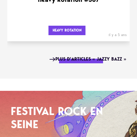
HEAVY ROTATION
il y a 5 ans
PLUS D'ARTICLES « JAZZY BAZZ »
FESTIVAL ROCK EN
SEINE