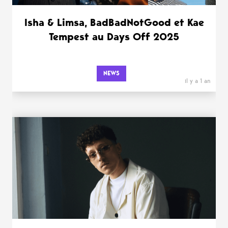
Isha & Limsa, BadBadNotGood et Kae
Tempest au Days Off 2025
NEWS
il y a 1 an