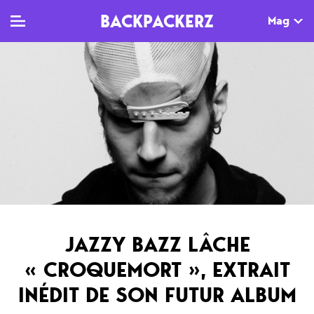
BACKPACKERZ
Mag
TV
MAG
AGENDA
Clips
Dossiers
Paris
Live
Tops
Festivals
Documentaires
Interviews
Web-séries
Chroniques
JAZZY BAZZ LÂCHE
Sorties
« CROQUEMORT », EXTRAIT
Newsletter
INÉDIT DE SON FUTUR ALBUM