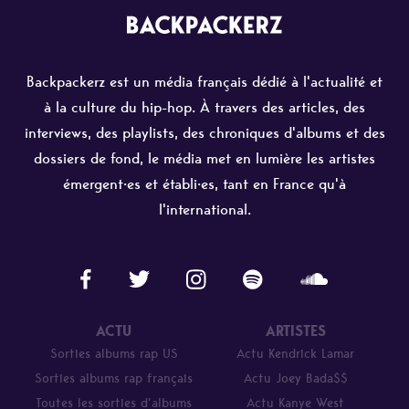
Backpackerz est un média français dédié à l'actualité et
à la culture du hip-hop. À travers des articles, des
interviews, des playlists, des chroniques d'albums et des
dossiers de fond, le média met en lumière les artistes
émergent·es et établi·es, tant en France qu'à
l'international.
ACTU
ARTISTES
Sorties albums rap US
Actu Kendrick Lamar
Sorties albums rap français
Actu Joey Bada$$
Toutes les sorties d’albums
Actu Kanye West