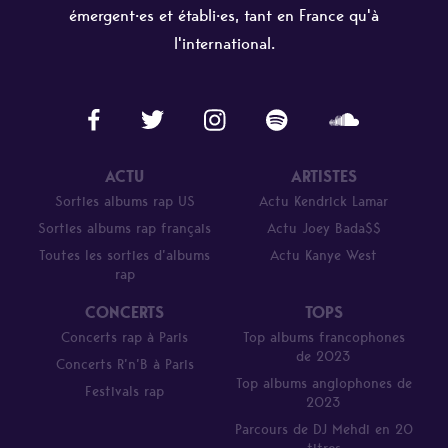
émergent·es et établi·es, tant en France qu'à
l'international.
ACTU
ARTISTES
Sorties albums rap US
Actu Kendrick Lamar
Sorties albums rap français
Actu Joey Bada$$
Toutes les sorties d’albums
Actu Kanye West
rap
CONCERTS
TOPS
Concerts rap à Paris
Top albums francophones
de 2023
Concerts R’n’B à Paris
Top albums anglophones de
Festivals rap
2023
Parcours de DJ Mehdi en 20