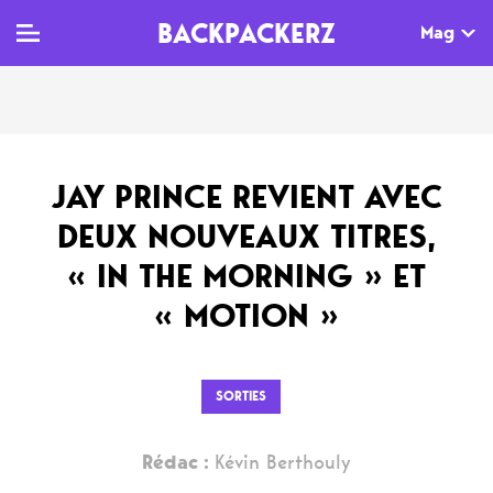
BACKPACKERZ
Mag
TV
MAG
AGENDA
JAY PRINCE REVIENT AVEC
Clips
Dossiers
Paris
DEUX NOUVEAUX TITRES,
Live
Tops
Festivals
« IN THE MORNING » ET
Documentaires
Interviews
« MOTION »
Web-séries
Chroniques
Sorties
SORTIES
Newsletter
Rédac :
Kévin Berthouly