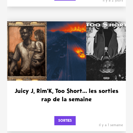
il y a 2 jours
Juicy J, Rim’K, Too $hort… les sorties
rap de la semaine
SORTIES
il y a 1 semaine