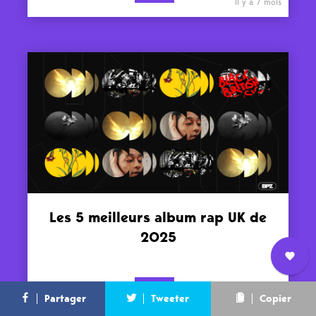
il y a 7 mois
Les 5 meilleurs album rap UK de
2025
Nous
TOPS
L’équipe
Contact
Newsletter
Partager
Tweeter
Copier
il y a 7 mois
rejoindre