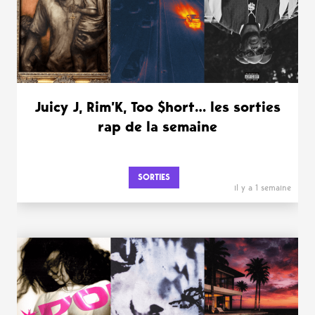
Juicy J, Rim’K, Too $hort… les sorties
rap de la semaine
SORTIES
il y a 1 semaine