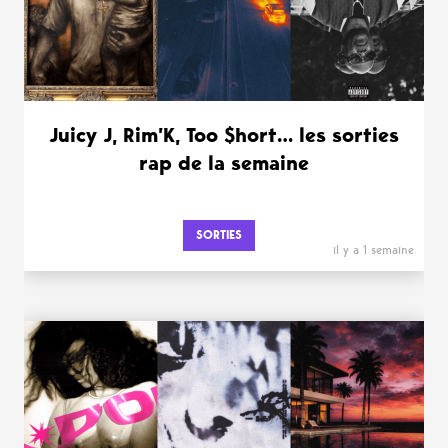
Juicy J, Rim’K, Too $hort… les sorties
rap de la semaine
SORTIES
il y a 1 semaine