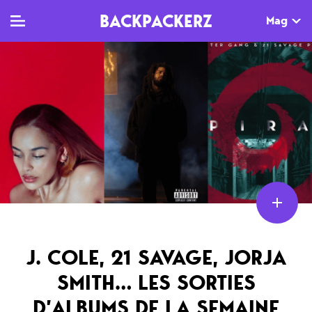
BACKPACKERZ
Mag
TV
MAG
AGENDA
Clips
Dossiers
Paris
Live
Tops
Festivals
Documentaires
Interviews
Web-séries
Chroniques
Sorties
J. COLE, 21 SAVAGE, JORJA
SMITH… LES SORTIES
Newsletter
D’ALBUMS DE LA SEMAINE