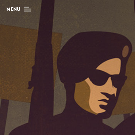
MENU
MAG
Dossiers
Tops
Interviews
Chroniques
Sorties
Newsletter