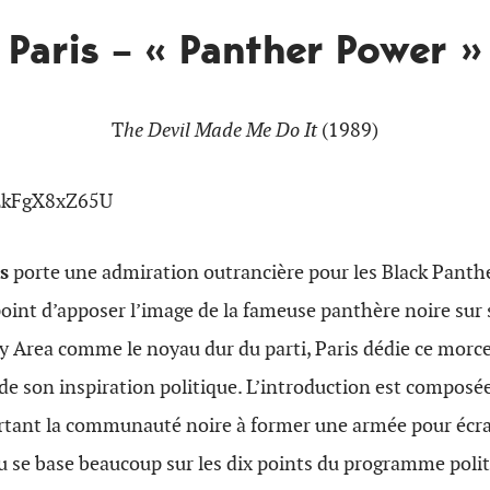
Paris – « Panther Power »
T
he Devil Made Me Do It
(1989)
/EkFgX8xZ65U
s
porte une admiration outrancière pour les Black Panthe
int d’apposer l’image de la fameuse panthère noire sur 
ay Area comme le noyau dur du parti, Paris dédie ce morc
de son inspiration politique. L’introduction est composé
rtant la communauté noire à former une armée pour écra
u se base beaucoup sur les dix points du programme polit