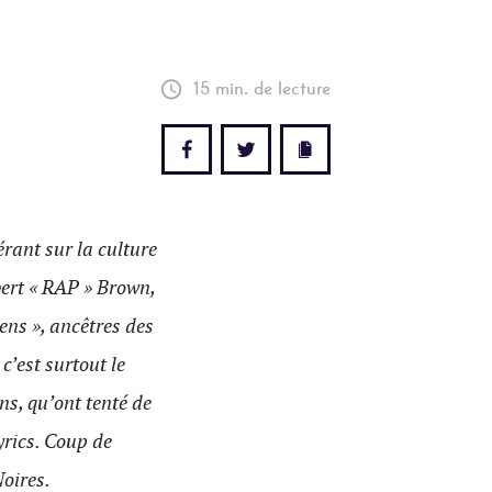
15 min. de lecture
rant sur la culture
ert « RAP » Brown,
ens », ancêtres des
’est surtout le
ns, qu’ont tenté de
yrics. Coup de
Noires.