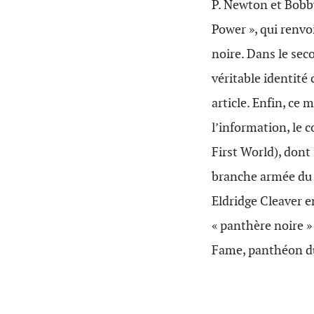
P. Newton et Bobby
Power », qui renvo
noire. Dans le sec
véritable identité 
article. Enfin, ce
l’information, le 
First World), dont 
branche armée du P
Eldridge Cleaver en
« panthère noire » 
Fame, panthéon du 