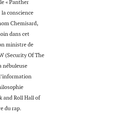
le « Panther
e la conscience
e nom Chemisard,
loin dans cet
on ministre de
1W (Security Of The
la nébuleuse
l’information
philosophie
k and Roll Hall of
e du rap.