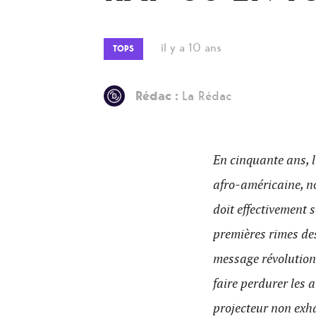
il y a 10 ans
TOPS
Rédac :
La Rédac
En cinquante ans, 
afro-américaine, n
doit effectivement 
premières rimes des
message révolutionn
faire perdurer les 
projecteur non exha