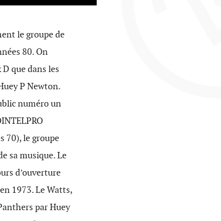
ment le groupe de
années 80. On
 D que dans les
 Huey P Newton.
public numéro un
 COINTELPRO
s 70), le groupe
 de sa musique. Le
ours d’ouverture
 en 1973. Le Watts,
 Panthers par Huey