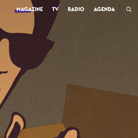
MAGAZINE
TV
RADIO
AGENDA
TV
Clips
Live
Documentaires
Web-séries