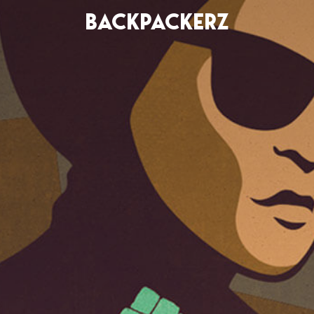
BACKPACKERZ
AGENDA
RADIO
Paris
Playlists
Festivals
Podcasts
Mixes