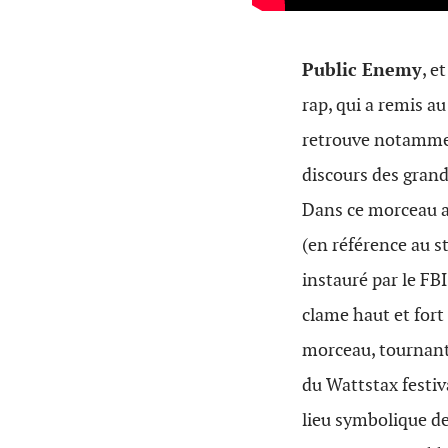
Public Enemy
, e
rap, qui a remis au
retrouve notammen
discours des gran
Dans ce morceau a
(en référence au s
instauré par le FB
clame haut et fort 
morceau, tournant 
du Wattstax festiv
lieu symbolique de