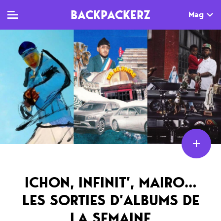
BACKPACKERZ
Mag
TV
MAG
AGENDA
Clips
Dossiers
Paris
Live
Tops
Festivals
Documentaires
Interviews
Web-séries
Chroniques
Sorties
ICHON, INFINIT’, MAIRO…
LES SORTIES D’ALBUMS DE
Newsletter
LA SEMAINE