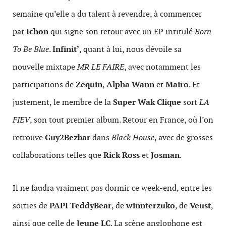
semaine qu’elle a du talent à revendre, à commencer
par
Ichon
qui signe son retour avec un EP intitulé
Born
To Be Blue
.
Infinit’
, quant à lui, nous dévoile sa
nouvelle mixtape
MR LE FAIRE
, avec notamment les
participations de
Zequin
,
Alpha Wann
et
Mairo
. Et
justement, le membre de la
Super Wak Clique
sort
LA
FIEV
, son tout premier album. Retour en France, où l’on
retrouve
Guy2Bezbar
dans
Black House
, avec de grosses
collaborations telles que
Rick Ross
et
Josman
.
Il ne faudra vraiment pas dormir ce week-end, entre les
sorties de
PAPI TeddyBear
, de
winnterzuko
, de
Veust
,
ainsi que celle de
Jeune LC
. La scène anglophone est