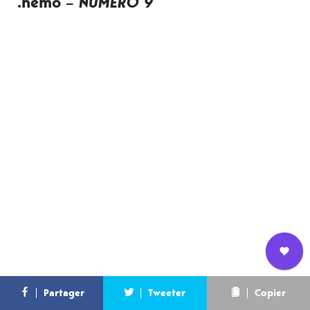
.nemo –
NUMERO 9
Nous
L’équipe
Contact
Newsletter
Partager
Tweeter
Copier
rejoindre