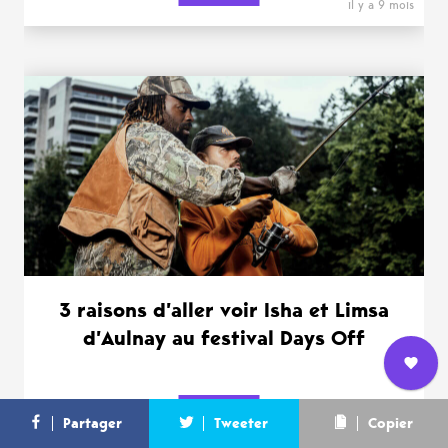
il y a 9 mois
3 raisons d’aller voir Isha et Limsa
d’Aulnay au festival Days Off
Nous
DOSSIERS
L’équipe
Contact
Newsletter
Partager
Tweeter
Copier
rejoindre
il y a 1 an