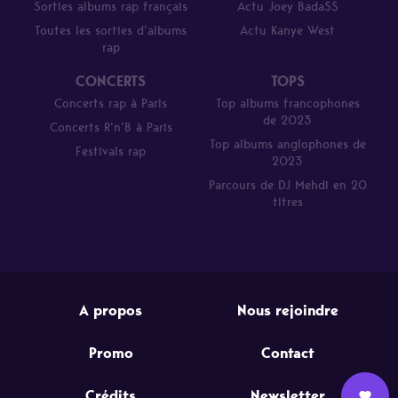
Sorties albums rap français
Actu Joey Bada$$
Toutes les sorties d’albums
Actu Kanye West
rap
CONCERTS
TOPS
Concerts rap à Paris
Top albums francophones
de 2023
Concerts R’n’B à Paris
Top albums anglophones de
Festivals rap
2023
Parcours de DJ Mehdi en 20
titres
A propos
Nous rejoindre
Promo
Contact
Crédits
Newsletter