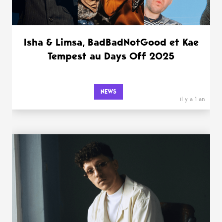
Isha & Limsa, BadBadNotGood et Kae
Tempest au Days Off 2025
NEWS
il y a 1 an