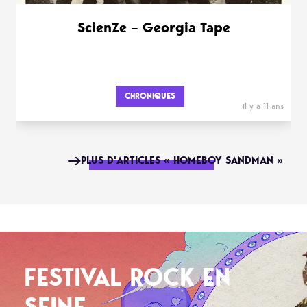
ScienZe – Georgia Tape
CHRONIQUES
il y a 11 ans
PLUS D'ARTICLES « HOMEBOY SANDMAN »
FESTIVAL ROCK EN
SEINE