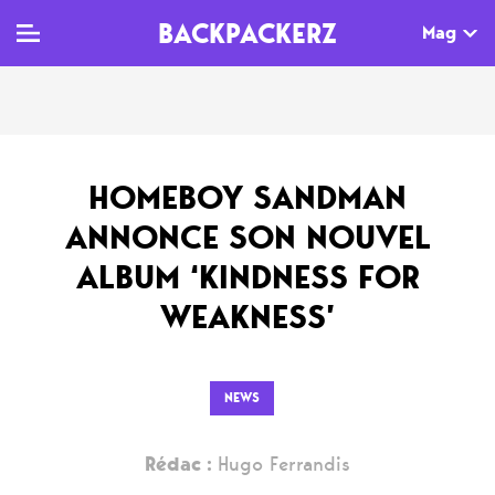
BACKPACKERZ
Mag
TV
MAG
AGENDA
HOMEBOY SANDMAN
Clips
Dossiers
Paris
ANNONCE SON NOUVEL
Live
Tops
Festivals
ALBUM ‘KINDNESS FOR
Documentaires
Interviews
WEAKNESS’
Web-séries
Chroniques
Sorties
NEWS
Newsletter
Rédac :
Hugo Ferrandis