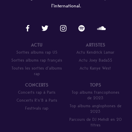
l'international.
ACTU
ARTISTES
Sorties albums rap US
Actu Kendrick Lamar
Sorties albums rap français
Actu Joey Bada$$
Toutes les sorties d’albums
Actu Kanye West
rap
CONCERTS
TOPS
Concerts rap à Paris
Top albums francophones
de 2023
Concerts R’n’B à Paris
Top albums anglophones de
Festivals rap
2023
Parcours de DJ Mehdi en 20
titres