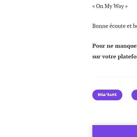
« On My Way »
Bonne écoute et b
Pour ne manquer
sur votre platef
BIGA*RANX