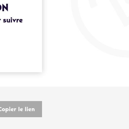
ON
 suivre
Copier le lien