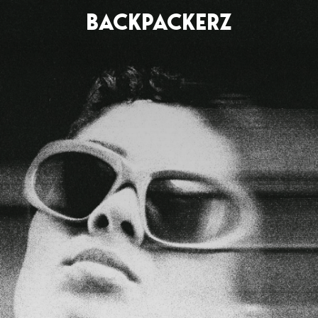
BACKPACKERZ
AGENDA
RADIO
Paris
Playlists
Festivals
Podcasts
Mixes