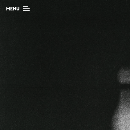
MENU
MAG
Dossiers
Tops
Interviews
Chroniques
Sorties
Newsletter