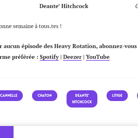
Deante’ Hitchcock
G
onne semaine à tous.tes !
 aucun épisode des Heavy Rotation, abonnez-vous
orme préférée :
Spotify
|
Deezer
|
YouTube
CANNELLE
CHATON
DEANTE'
LITIGE
HITCHCOCK