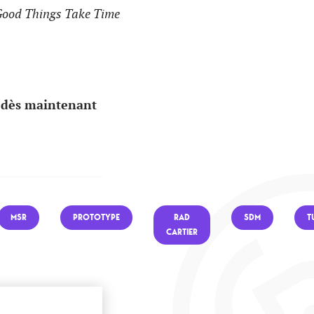
ood Things Take Time
 dès maintenant
MSR
PROTOTYPE
RAD
SDM
T
CARTIER