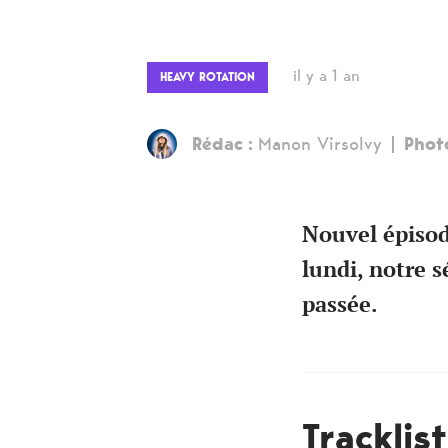
il y a 1 an
HEAVY ROTATION
Rédac :
Manon Virsolvy
Phot
Nouvel épisod
lundi, notre s
passée.
Tracklis