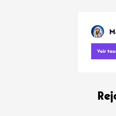
M
Voir tou
Rej