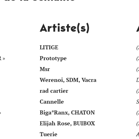
Artiste(s)
LITIGE
(
 »
Prototype
(
Msr
(
Werenoi, SDM, Vacra
D
rad cartier
(
Cannelle
»
Biga*Ranx, CHATON
(
Elijah Rose, BUIBOX
(
Tuerie
A