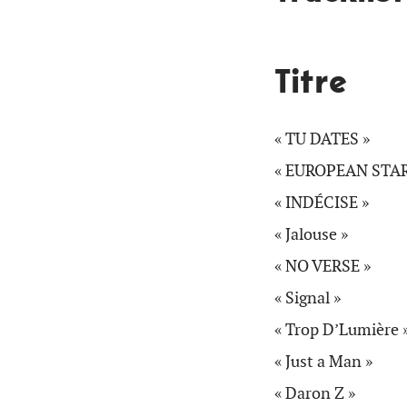
Titre
« TU DATES »
« EUROPEAN STAR
« INDÉCISE »
« Jalouse »
« NO VERSE »
« Signal »
« Trop D’Lumière 
« Just a Man »
« Daron Z »