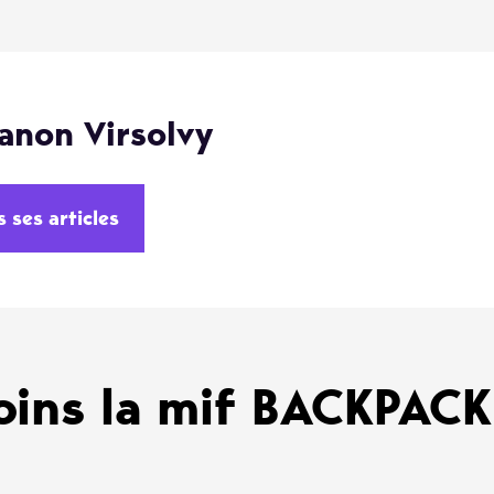
anon Virsolvy
s ses articles
oins la mif BACKPAC