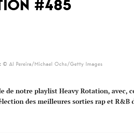
TION #485
:
© Al Pereira/Michael Ochs/Getty Images
e de notre playlist Heavy Rotation, avec,
élection des meilleures sorties rap et R&B 