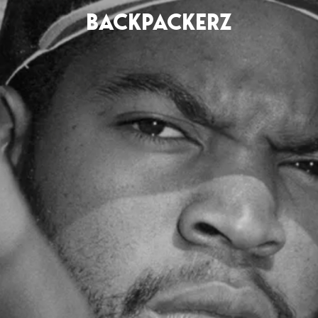
BACKPACKERZ
AGENDA
RADIO
Paris
Playlists
Festivals
Podcasts
Mixes