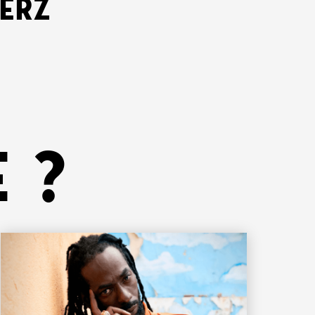
KERZ
 ?