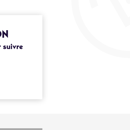
ON
 suivre