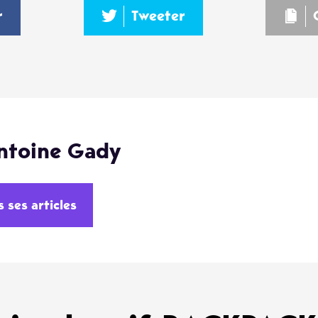
r
Tweeter
ntoine Gady
s ses articles