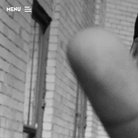
MENU
MAG
Dossiers
Tops
Interviews
Chroniques
Sorties
Newsletter