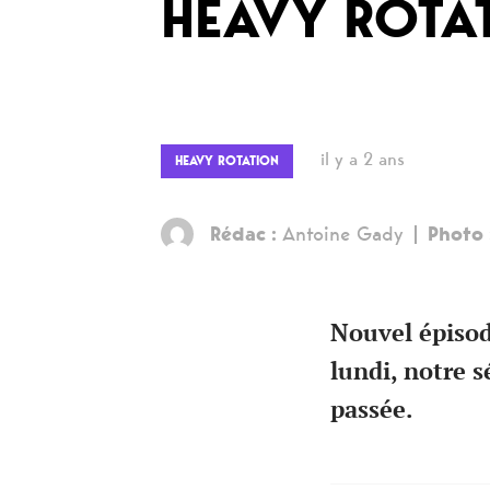
HEAVY ROTA
il y a 2 ans
HEAVY ROTATION
Rédac :
Antoine Gady
Photo 
Nouvel épisod
lundi, notre s
passée.