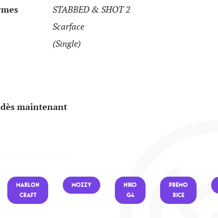
ymes
STABBED & SHOT 2
Scarface
(Single)
 dès maintenant
MARLON
MOZZY
NIKO
PREMO
CRAFT
G4
RICE