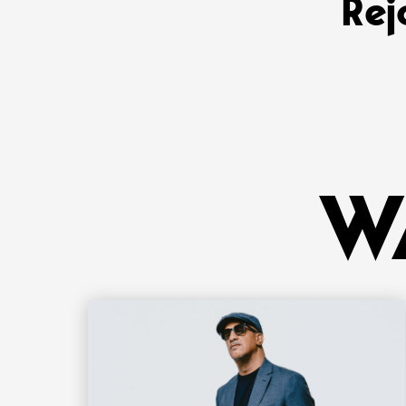
Rej
W