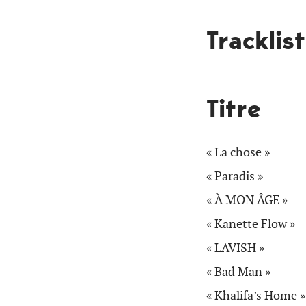
Tracklis
Titre
« La chose »
« Paradis »
« À MON ÂGE »
« Kanette Flow »
« LAVISH »
« Bad Man »
« Khalifa’s Home »