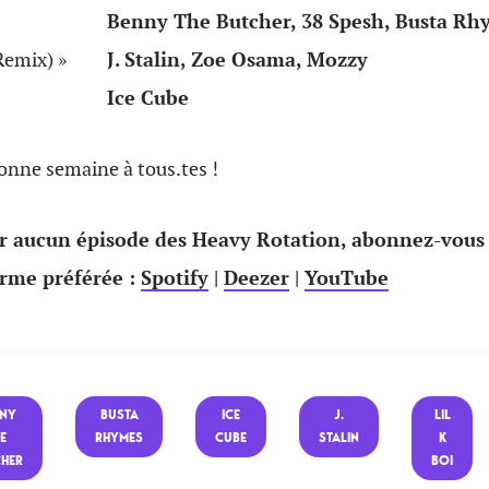
Benny The Butcher, 38 Spesh, Busta Rh
Remix) »
J. Stalin, Zoe Osama, Mozzy
Ice Cube
onne semaine à tous.tes !
 aucun épisode des Heavy Rotation, abonnez-vous
orme préférée :
Spotify
|
Deezer
|
YouTube
NNY
BUSTA
ICE
J.
LIL
E
RHYMES
CUBE
STALIN
K
HER
BOI