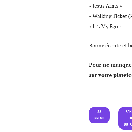
« Jesus Arms »
« Walking Ticket (
« It’s My Ego »
Bonne écoute et b
Pour ne manquer
sur votre platef
38
BE
SPESH
TH
BUTC