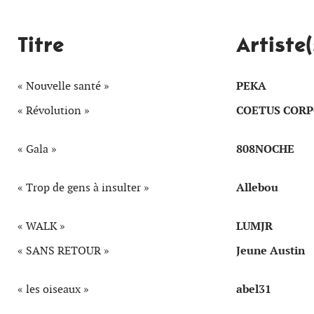
Titre
Artiste(
« Nouvelle santé »
PEKA
« Révolution »
COETUS CORPO
« Gala »
808NOCHE
« Trop de gens à insulter »
Allebou
« WALK »
LUMJR
« SANS RETOUR »
Jeune Austin
« les oiseaux »
abel31