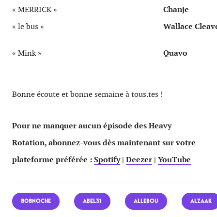
« MERRICK »
Chanje
« le bus »
Wallace Cleav
« Mink »
Quavo
Bonne écoute et bonne semaine à tous.tes !
Pour ne manquer aucun épisode des Heavy
Rotation, abonnez-vous dès maintenant sur votre
plateforme préférée :
Spotify
|
Deezer
|
YouTube
808NOCHE
ABEL31
ALLEBOU
ALZAAK