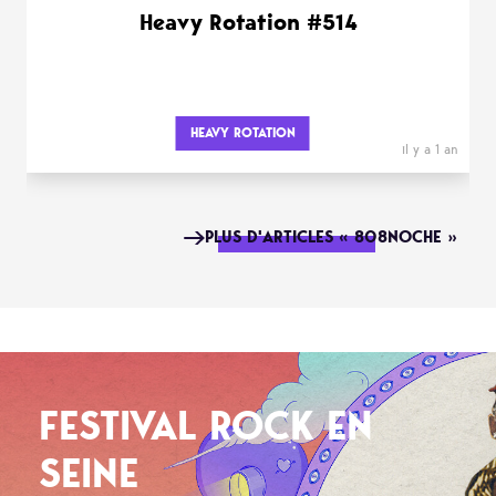
Heavy Rotation #514
HEAVY ROTATION
il y a 1 an
PLUS D'ARTICLES « 808NOCHE »
FESTIVAL ROCK EN
SEINE