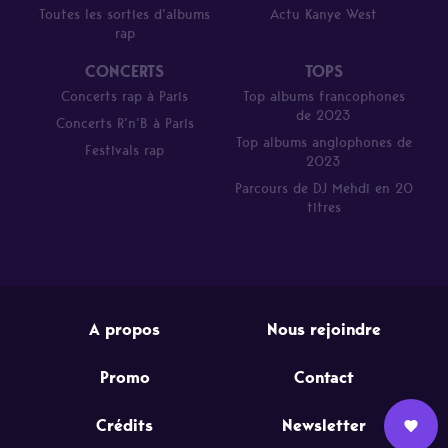
Toutes les sorties d’albums
Actu Kanye West
rap
CONCERTS
TOPS
Concerts rap à Paris
Top albums francophones
de 2023
Concerts R’n’B à Paris
Top albums anglophones de
Festivals rap
2023
Parcours de DJ Mehdi en 20
titres
A propos
Nous rejoindre
Promo
Contact
Crédits
Newsletter