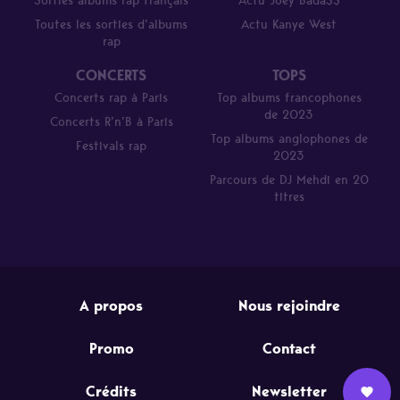
Sorties albums rap français
Actu Joey Bada$$
Toutes les sorties d’albums
Actu Kanye West
rap
CONCERTS
TOPS
Concerts rap à Paris
Top albums francophones
de 2023
Concerts R’n’B à Paris
Top albums anglophones de
Festivals rap
2023
Parcours de DJ Mehdi en 20
titres
A propos
Nous rejoindre
Promo
Contact
Crédits
Newsletter