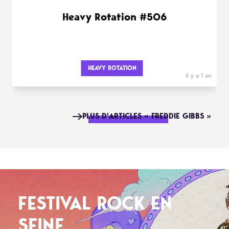
Heavy Rotation #506
HEAVY ROTATION
il y a 1 an
PLUS D'ARTICLES « FREDDIE GIBBS »
FESTIVAL ROCK EN
SEINE