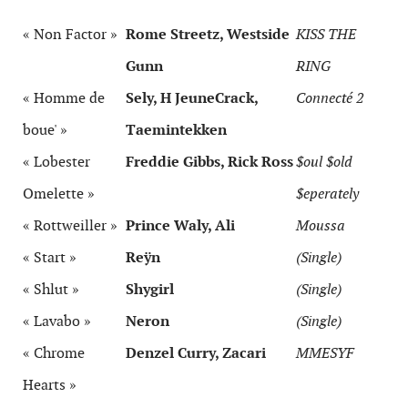
« Non Factor »
Rome Streetz, Westside
KISS THE
Gunn
RING
« Homme de
Sely, H JeuneCrack,
Connecté 2
boue' »
Taemintekken
« Lobester
Freddie Gibbs, Rick Ross
$oul $old
Omelette »
$eperately
« Rottweiller »
Prince Waly, Ali
Moussa
« Start »
Reÿn
(Single)
« Shlut »
Shygirl
(Single)
« Lavabo »
Neron
(Single)
« Chrome
Denzel Curry, Zacari
MMESYF
Hearts »