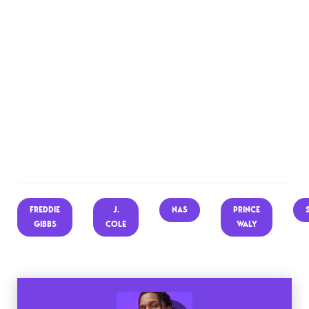
FREDDIE
J.
NAS
PRINCE
GIBBS
COLE
WALY