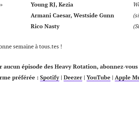
»
Young RJ, Kezia
Wo
Armani Caesar, Westside Gunn
(s
Rico Nasty
(S
onne semaine à tous.tes !
 aucun épisode des Heavy Rotation, abonnez-vous
orme préférée :
Spotify
|
Deezer
|
YouTube
|
Apple Mu