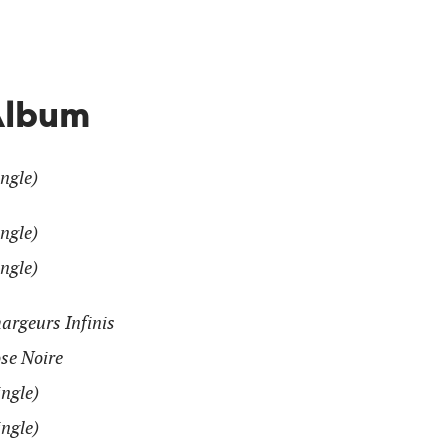
Album
ingle)
ingle)
ingle)
argeurs Infinis
se Noire
ingle)
ingle)