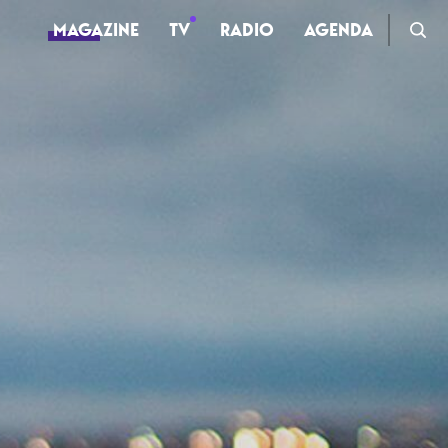
MAGAZINE
TV
RADIO
AGENDA
TV
Clips
Live
Documentaires
Web-séries