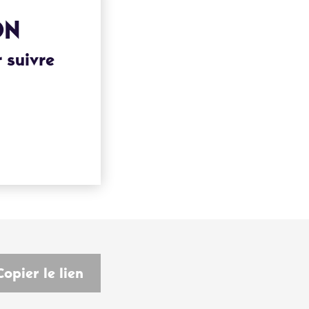
ON
 suivre
Copier le lien