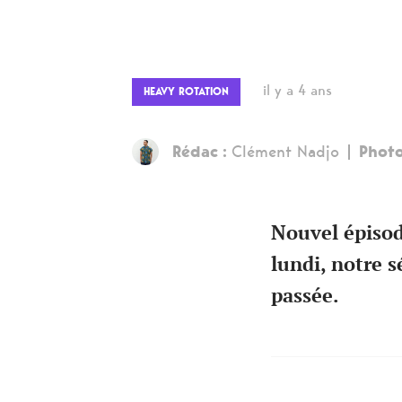
il y a 4 ans
HEAVY ROTATION
Rédac :
Clément Nadjo
Photo
Nouvel épisod
lundi, notre s
passée.