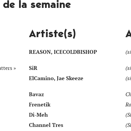
t de la semaine
Artiste(s)
REASON, ICECOLDBISHOP
(s
tters »
SiR
(s
ElCamino, Jae Skeeze
(s
Bavaz
Ch
Frenetik
Ro
Di-Meh
(S
Channel Tres
(S