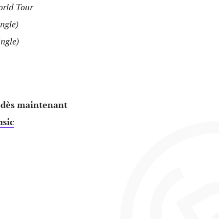
rld Tour
ingle)
ingle)
 dès maintenant
sic