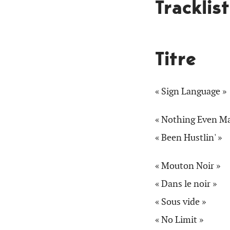
Tracklis
Titre
« Sign Language »
« Nothing Even Ma
« Been Hustlin' »
« Mouton Noir »
« Dans le noir »
« Sous vide »
« No Limit »