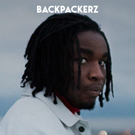
BACKPACKERZ
AGENDA
RADIO
Paris
Playlists
Festivals
Podcasts
Mixes