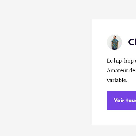
C
Le hip-hop 
Amateur de b
variable.
Voir tou