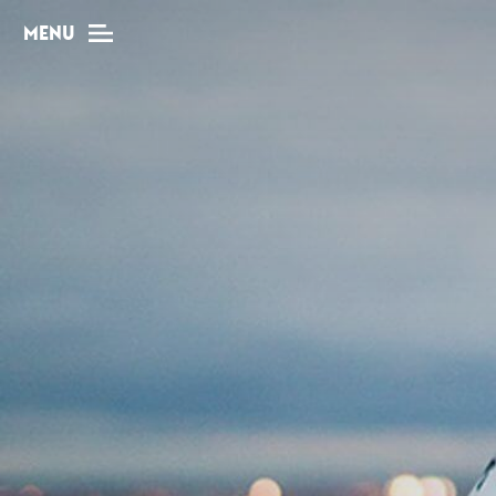
MENU
MAG
Dossiers
Tops
Interviews
Chroniques
Sorties
Newsletter