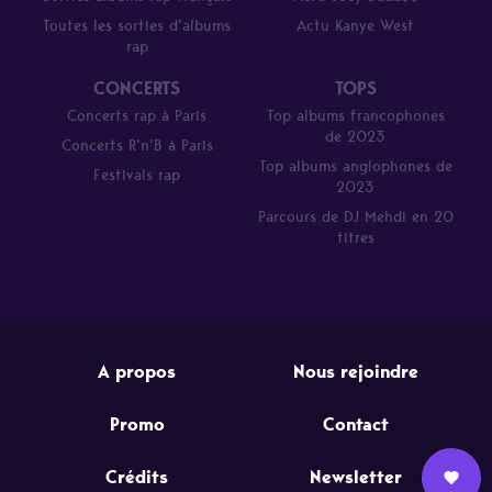
Toutes les sorties d’albums
Actu Kanye West
rap
CONCERTS
TOPS
Concerts rap à Paris
Top albums francophones
de 2023
Concerts R’n’B à Paris
Top albums anglophones de
Festivals rap
2023
Parcours de DJ Mehdi en 20
titres
A propos
Nous rejoindre
Promo
Contact
Crédits
Newsletter