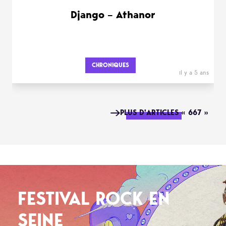
Django – Athanor
CHRONIQUES
il y a 5 ans
PLUS D'ARTICLES « 667 »
FESTIVAL ROCK EN
SEINE