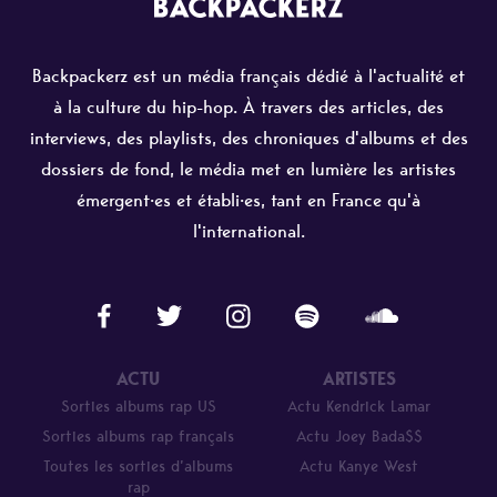
Backpackerz est un média français dédié à l'actualité et
à la culture du hip-hop. À travers des articles, des
interviews, des playlists, des chroniques d'albums et des
dossiers de fond, le média met en lumière les artistes
émergent·es et établi·es, tant en France qu'à
l'international.
ACTU
ARTISTES
Sorties albums rap US
Actu Kendrick Lamar
Sorties albums rap français
Actu Joey Bada$$
Toutes les sorties d’albums
Actu Kanye West
rap