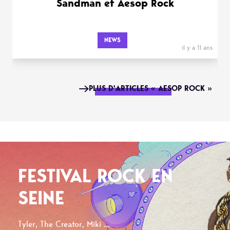
Sandman et Aesop Rock
NEWS
il y a 11 ans
PLUS D'ARTICLES « AESOP ROCK »
FESTIVAL ROCK EN
SEINE
Tyler, The Creator, Miki ...