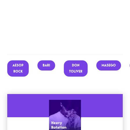
AESOP
BARI
DON
MASEGO
ROCK
TOLIVER