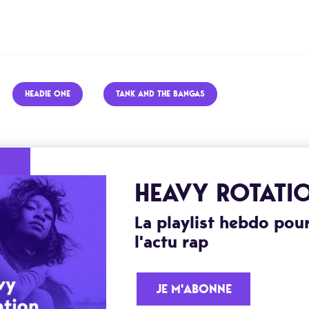
HEADIE ONE
TANK AND THE BANGAS
HEAVY ROTATI
La playlist hebdo pour
l'actu rap
JE M'ABONNE