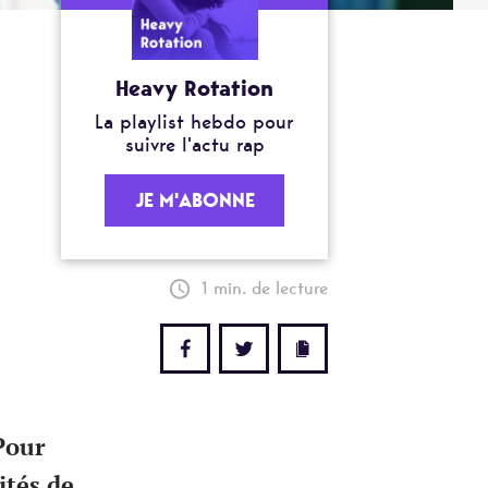
Heavy Rotation
La playlist hebdo pour
suivre l'actu rap
JE M'ABONNE
1 min. de lecture
Pour
ités de