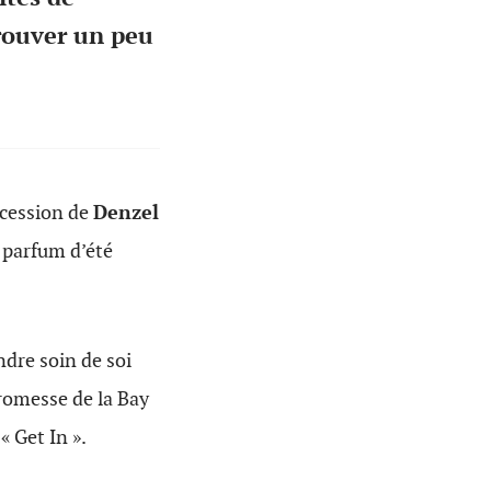
trouver un peu
ncession de
Denzel
t parfum d’été
ndre soin de soi
promesse de la Bay
« Get In ».