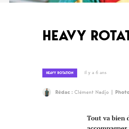
HEAVY ROTA
il y a 6 ans
HEAVY ROTATION
Rédac :
Clément Nadjo
Photo
Tout va bien 
accompagner u