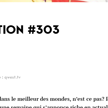
TION #303
 :
qwest.tv
dans le meilleur des mondes, n’est ce pas? 
ne semaine qui s’annonce riche en actual