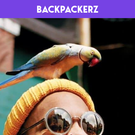
BACKPACKERZ
AGENDA
RADIO
Paris
Playlists
Festivals
Podcasts
Mixes