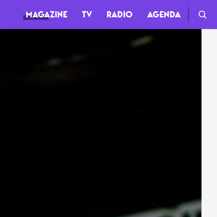
MAGAZINE
TV
RADIO
AGENDA
TV
Clips
Live
Documentaires
Web-séries