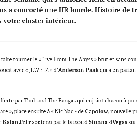
ous a concocté une HR lourde. Histoire de 
s votre cluster intérieur.
aire tourner le « Live From The Abyss » brut et sans co
oucit avec « JEWELZ » d’
Anderson Paak
qui a un parfai
offerte par Tank and The Bangas qui enjoint chacun à pre
 Care », place ensuite à « Nic Nac » de
Capolow
, nouvelle 
ie
Kalan.FrFr
soutenu par le briscard
Stunna 4Vegas
sur 