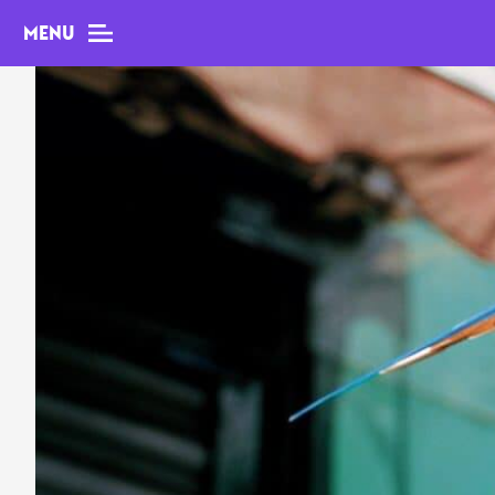
MENU
MAG
Dossiers
Tops
Interviews
Chroniques
Sorties
Newsletter