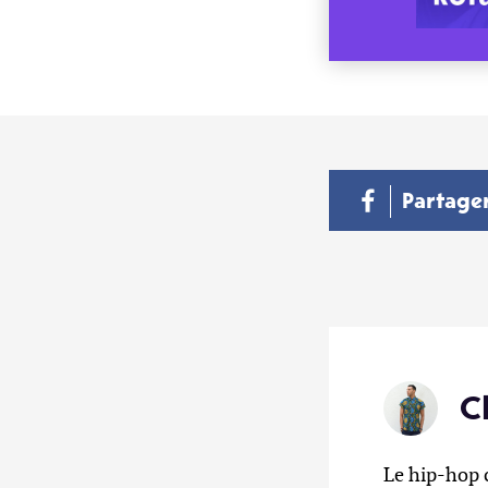
Partage
C
Le hip-hop 