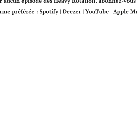
 aucun épisode des Heavy Rotation, abonnez-vous
orme préférée :
Spotify
|
Deezer
|
YouTube
|
Apple Mu