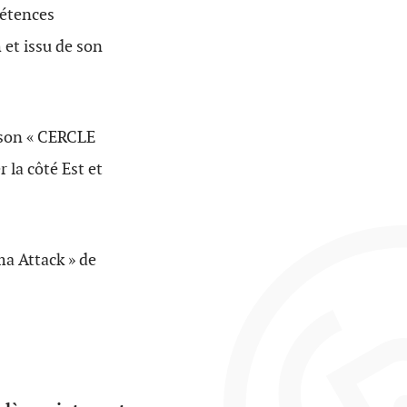
pétences
h
et issu de son
son « CERCLE
 la côté Est et
a Attack » de