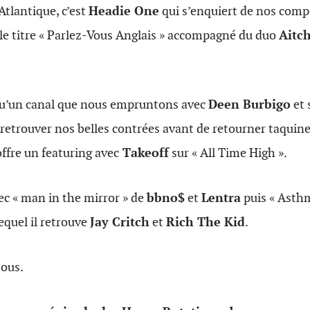
Atlantique, c’est
Headie One
qui s’enquiert de nos com
 le titre « Parlez-Vous Anglais » accompagné du duo
Aitc
qu’un canal que nous empruntons avec
Deen Burbigo
et 
trouver nos belles contrées avant de retourner taquiner
offre un featuring avec
Takeoff
sur « All Time High ».
ec « man in the mirror » de
bbno$
et
Lentra
puis « Asthm
equel il retrouve
Jay Critch
et
Rich The Kid
.
ous.