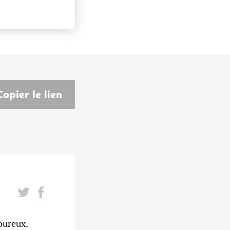
Copier le lien
oureux.