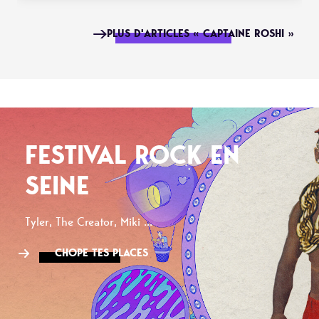
PLUS D'ARTICLES « CAPTAINE ROSHI »
FESTIVAL ROCK EN
SEINE
Tyler, The Creator, Miki ...
CHOPE TES PLACES