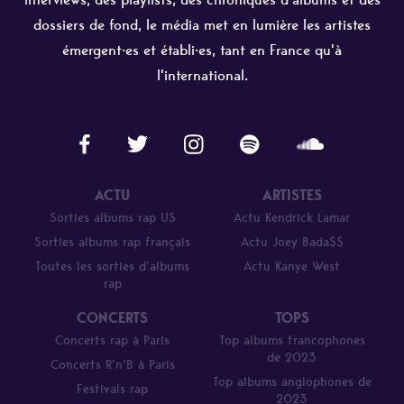
dossiers de fond, le média met en lumière les artistes
émergent·es et établi·es, tant en France qu'à
l'international.
ACTU
ARTISTES
Sorties albums rap US
Actu Kendrick Lamar
Sorties albums rap français
Actu Joey Bada$$
Toutes les sorties d’albums
Actu Kanye West
rap
CONCERTS
TOPS
Concerts rap à Paris
Top albums francophones
de 2023
Concerts R’n’B à Paris
Top albums anglophones de
Festivals rap
2023