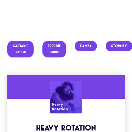
CAPTAINE
FREDDIE
HAMZA
STORMZY
ROSHI
GIBBS
HEAVY ROTATION