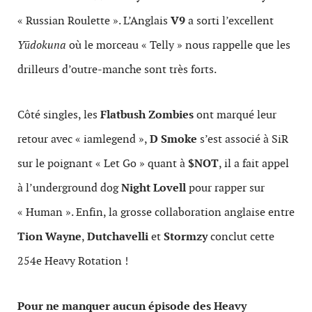
« Russian Roulette ». L’Anglais
V9
a sorti l’excellent
Yūdokuna
où le morceau « Telly » nous rappelle que les
drilleurs d’outre-manche sont très forts.
Côté singles, les
Flatbush Zombies
ont marqué leur
retour avec « iamlegend »,
D Smoke
s’est associé à SiR
sur le poignant « Let Go » quant à
$NOT
, il a fait appel
à l’underground dog
Night Lovell
pour rapper sur
« Human ». Enfin, la grosse collaboration anglaise entre
Tion Wayne
,
Dutchavelli
et
Stormzy
conclut cette
254e Heavy Rotation !
Pour ne manquer aucun épisode des Heavy